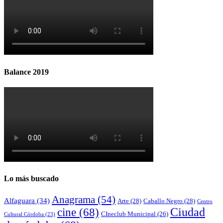
Balance 2019
Lo más buscado
Anagrama
(54)
Alfaguara
(34)
Arte
(28)
Caballo Negro
(28)
Centro
cine
(68)
Ciudad
CIneclub Municipal
(26)
Cultural Córdoba
(23)