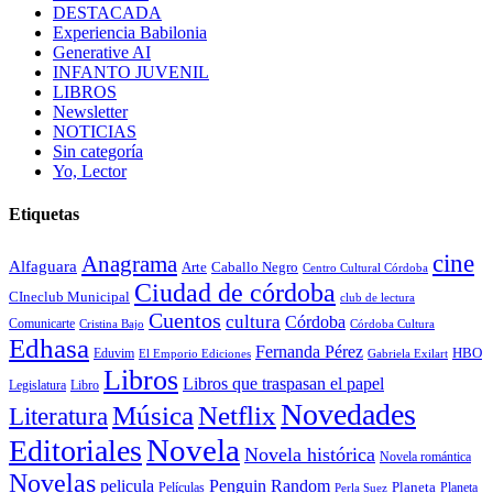
DESTACADA
Experiencia Babilonia
Generative AI
INFANTO JUVENIL
LIBROS
Newsletter
NOTICIAS
Sin categoría
Yo, Lector
Etiquetas
cine
Anagrama
Alfaguara
Arte
Caballo Negro
Centro Cultural Córdoba
Ciudad de córdoba
CIneclub Municipal
club de lectura
Cuentos
cultura
Córdoba
Comunicarte
Córdoba Cultura
Cristina Bajo
Edhasa
Fernanda Pérez
HBO
Eduvim
El Emporio Ediciones
Gabriela Exilart
Libros
Libros que traspasan el papel
Legislatura
Libro
Novedades
Música
Netflix
Literatura
Novela
Editoriales
Novela histórica
Novela romántica
Novelas
Penguin Random
pelicula
Planeta
Películas
Planeta
Perla Suez