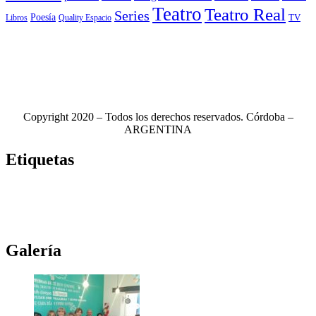
Teatro
Teatro Real
Series
Poesía
TV
Libros
Quality Espacio
Copyright 2020 – Todos los derechos reservados. Córdoba –
ARGENTINA
Etiquetas
Novela
(117)
Novedades Editoriales
(103)
Teatro
(99)
Libros
(85)
Netflix
(79)
Teatro Real
(78)
Música
(76)
Edhasa
(76)
Novelas
(71)
Ciudad de córdoba
(69)
Galería