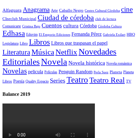
cine
Anagrama
Alfaguara
Arte
Caballo Negro
Centro Cultural Córdoba
Ciudad de córdoba
CIneclub Municipal
club de lectura
Cuentos
cultura
Córdoba
Comunicarte
Córdoba Cultura
Cristina Bajo
Edhasa
Fernanda Pérez
HBO
Eduvim
El Emporio Ediciones
Gabriela Exilart
Libros
Libros que traspasan el papel
Legislatura
Libro
Novedades
Música
Netflix
Literatura
Novela
Editoriales
Novela histórica
Novela romántica
Novelas
Penguin Random
pelicula
Planeta
Películas
Planeta
Perla Suez
Teatro
Teatro Real
Series
Poesía
TV
Libros
Quality Espacio
Balance 2019