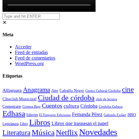
✕
Meta
Acceder
Feed de entradas
Feed de comentarios
WordPress.org
Etiquetas
cine
Anagrama
Alfaguara
Arte
Caballo Negro
Centro Cultural Córdoba
Ciudad de córdoba
CIneclub Municipal
club de lectura
Cuentos
cultura
Córdoba
Comunicarte
Córdoba Cultura
Cristina Bajo
Edhasa
Fernanda Pérez
HBO
Eduvim
El Emporio Ediciones
Gabriela Exilart
Libros
Libros que traspasan el papel
Legislatura
Libro
Novedades
Música
Netflix
Literatura