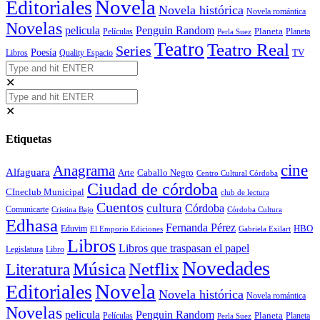
Novela
Editoriales
Novela histórica
Novela romántica
Novelas
Penguin Random
pelicula
Planeta
Películas
Planeta
Perla Suez
Teatro
Teatro Real
Series
Poesía
TV
Libros
Quality Espacio
✕
✕
Etiquetas
cine
Anagrama
Alfaguara
Arte
Caballo Negro
Centro Cultural Córdoba
Ciudad de córdoba
CIneclub Municipal
club de lectura
Cuentos
cultura
Córdoba
Comunicarte
Córdoba Cultura
Cristina Bajo
Edhasa
Fernanda Pérez
HBO
Eduvim
El Emporio Ediciones
Gabriela Exilart
Libros
Libros que traspasan el papel
Legislatura
Libro
Novedades
Música
Netflix
Literatura
Novela
Editoriales
Novela histórica
Novela romántica
Novelas
Penguin Random
pelicula
Planeta
Películas
Planeta
Perla Suez