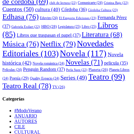
de córdoba
(69)
Comunicarte
(24)
club de lectura
(22)
Cristina Bajo
(22)
Cuentos
(50)
cultura
(40)
Córdoba
(36)
Córdoba Cultura
(23)
Edhasa
(76)
Fernanda Pérez
Eduvim
(24)
El Emporio Ediciones
(23)
Libros
(37)
HBO
(28)
Legislatura
(25)
Libro
(25)
Gabriela Exilart
(22)
(85)
Literatura
(68)
Libros que traspasan el papel
(37)
Novedades
Música
(76)
Netflix
(79)
Novela
(117)
Editoriales
(103)
Novela
Novelas
(71)
histórica
(42)
pelicula
(35)
Novela romántica
(24)
Penguin Random
(37)
Planeta
(26)
Películas
(24)
Planeta Libros
Perla Suez
(22)
Teatro
(99)
Series
(49)
Poesía
(29)
(24)
Quality Espacio
(24)
Teatro Real
(78)
TV
(26)
Categorías
#ModoVerano
ANUARIO
AUTORES
CILE
CULTURAL