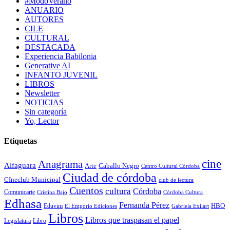
#ModoVerano
ANUARIO
AUTORES
CILE
CULTURAL
DESTACADA
Experiencia Babilonia
Generative AI
INFANTO JUVENIL
LIBROS
Newsletter
NOTICIAS
Sin categoría
Yo, Lector
Etiquetas
cine
Anagrama
Alfaguara
Arte
Caballo Negro
Centro Cultural Córdoba
Ciudad de córdoba
CIneclub Municipal
club de lectura
Cuentos
cultura
Córdoba
Comunicarte
Córdoba Cultura
Cristina Bajo
Edhasa
Fernanda Pérez
HBO
Eduvim
El Emporio Ediciones
Gabriela Exilart
Libros
Libros que traspasan el papel
Legislatura
Libro