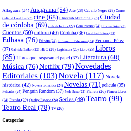
Anagrama
(54)
Alfaguara
(34)
Arte
(28)
Caballo Negro
(28)
Centro
cine
(68)
Ciudad
CIneclub Municipal
(26)
Cultural Córdoba
(23)
de córdoba
(69)
Comunicarte
(24)
club de lectura
(22)
Cristina Bajo
(22)
Cuentos
(50)
cultura
(40)
Córdoba
(36)
Córdoba Cultura
(23)
Edhasa
(76)
Fernanda Pérez
Eduvim
(24)
El Emporio Ediciones
(23)
Libros
(37)
HBO
(28)
Legislatura
(25)
Libro
(25)
Gabriela Exilart
(22)
(85)
Literatura
(68)
Libros que traspasan el papel
(37)
Novedades
Música
(76)
Netflix
(79)
Novela
(117)
Editoriales
(103)
Novela
Novelas
(71)
histórica
(42)
pelicula
(35)
Novela romántica
(24)
Penguin Random
(37)
Planeta
(26)
Películas
(24)
Planeta Libros
Perla Suez
(22)
Teatro
(99)
Series
(49)
Poesía
(29)
(24)
Quality Espacio
(24)
Teatro Real
(78)
TV
(26)
Categorías