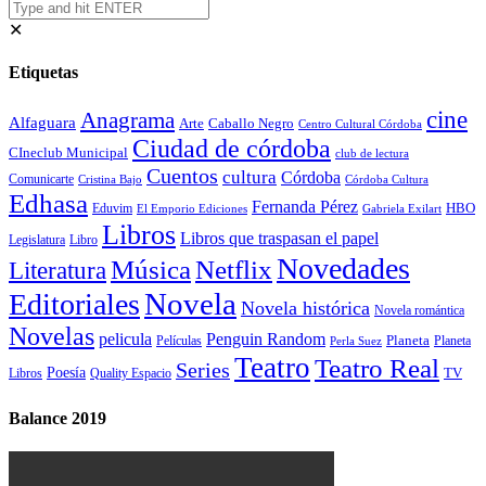
✕
Etiquetas
cine
Anagrama
Alfaguara
Arte
Caballo Negro
Centro Cultural Córdoba
Ciudad de córdoba
CIneclub Municipal
club de lectura
Cuentos
cultura
Córdoba
Comunicarte
Córdoba Cultura
Cristina Bajo
Edhasa
Fernanda Pérez
HBO
Eduvim
El Emporio Ediciones
Gabriela Exilart
Libros
Libros que traspasan el papel
Legislatura
Libro
Novedades
Música
Netflix
Literatura
Novela
Editoriales
Novela histórica
Novela romántica
Novelas
Penguin Random
pelicula
Planeta
Películas
Planeta
Perla Suez
Teatro
Teatro Real
Series
Poesía
TV
Libros
Quality Espacio
Balance 2019