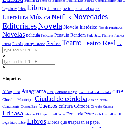
Fernanda Pérez
HBO
Eduvim
El Emporio Ediciones
Gabriela Exilart
Libros
Libros que traspasan el papel
Legislatura
Libro
Novedades
Música
Netflix
Literatura
Novela
Editoriales
Novela histórica
Novela romántica
Novelas
Penguin Random
pelicula
Planeta
Películas
Planeta
Perla Suez
Teatro
Teatro Real
Series
Poesía
TV
Libros
Quality Espacio
✕
✕
Etiquetas
cine
Anagrama
Alfaguara
Arte
Caballo Negro
Centro Cultural Córdoba
Ciudad de córdoba
CIneclub Municipal
club de lectura
Cuentos
cultura
Córdoba
Comunicarte
Córdoba Cultura
Cristina Bajo
Edhasa
Fernanda Pérez
HBO
Eduvim
El Emporio Ediciones
Gabriela Exilart
Libros
Libros que traspasan el papel
Legislatura
Libro