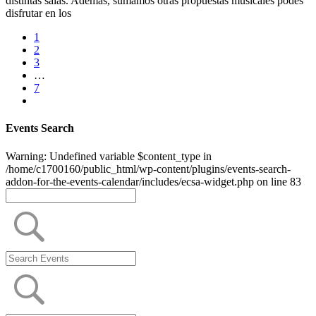
distintas salas. Además, sumamos otras propuestas musicales podés
disfrutar en los
1
2
3
…
7
Events Search
Warning: Undefined variable $content_type in
/home/c1700160/public_html/wp-content/plugins/events-search-
addon-for-the-events-calendar/includes/ecsa-widget.php on line 83