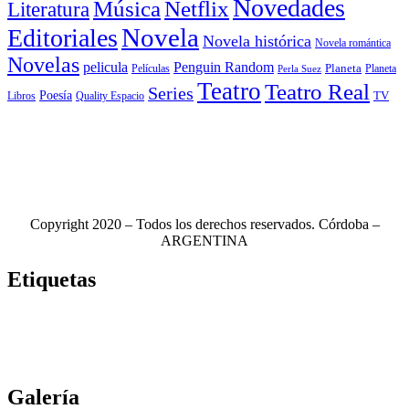
Novedades
Música
Netflix
Literatura
Novela
Editoriales
Novela histórica
Novela romántica
Novelas
Penguin Random
pelicula
Planeta
Películas
Planeta
Perla Suez
Teatro
Teatro Real
Series
Poesía
TV
Libros
Quality Espacio
Copyright 2020 – Todos los derechos reservados. Córdoba –
ARGENTINA
Etiquetas
Novela
(117)
Novedades Editoriales
(103)
Teatro
(99)
Libros
(85)
Netflix
(79)
Teatro Real
(78)
Música
(76)
Edhasa
(76)
Novelas
(71)
Ciudad de córdoba
(69)
Galería