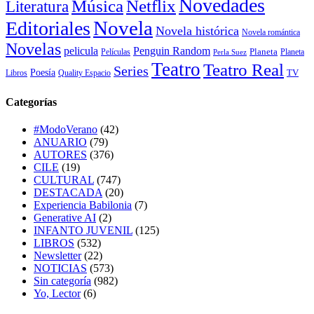
Novedades
Música
Netflix
Literatura
Novela
Editoriales
Novela histórica
Novela romántica
Novelas
Penguin Random
pelicula
Planeta
Películas
Planeta
Perla Suez
Teatro
Teatro Real
Series
Poesía
TV
Libros
Quality Espacio
Categorías
#ModoVerano
(42)
ANUARIO
(79)
AUTORES
(376)
CILE
(19)
CULTURAL
(747)
DESTACADA
(20)
Experiencia Babilonia
(7)
Generative AI
(2)
INFANTO JUVENIL
(125)
LIBROS
(532)
Newsletter
(22)
NOTICIAS
(573)
Sin categoría
(982)
Yo, Lector
(6)