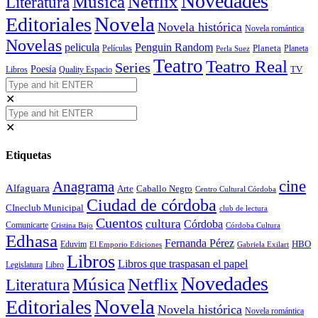
Novedades
Música
Netflix
Literatura
Novela
Editoriales
Novela histórica
Novela romántica
Novelas
Penguin Random
pelicula
Planeta
Películas
Planeta
Perla Suez
Teatro
Teatro Real
Series
Poesía
TV
Libros
Quality Espacio
✕
✕
Etiquetas
cine
Anagrama
Alfaguara
Arte
Caballo Negro
Centro Cultural Córdoba
Ciudad de córdoba
CIneclub Municipal
club de lectura
Cuentos
cultura
Córdoba
Comunicarte
Córdoba Cultura
Cristina Bajo
Edhasa
Fernanda Pérez
HBO
Eduvim
El Emporio Ediciones
Gabriela Exilart
Libros
Libros que traspasan el papel
Legislatura
Libro
Novedades
Música
Netflix
Literatura
Novela
Editoriales
Novela histórica
Novela romántica