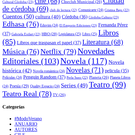
cine
(68)
Ciudad
CIneclub Municipal
(26)
Cultural Córdoba
(23)
de córdoba
(69)
Comunicarte
(24)
club de lectura
(22)
Cristina Bajo
(22)
Cuentos
(50)
cultura
(40)
Córdoba
(36)
Córdoba Cultura
(23)
Edhasa
(76)
Fernanda Pérez
Eduvim
(24)
El Emporio Ediciones
(23)
Libros
(37)
HBO
(28)
Legislatura
(25)
Libro
(25)
Gabriela Exilart
(22)
(85)
Literatura
(68)
Libros que traspasan el papel
(37)
Novedades
Música
(76)
Netflix
(79)
Novela
(117)
Editoriales
(103)
Novela
Novelas
(71)
histórica
(42)
pelicula
(35)
Novela romántica
(24)
Penguin Random
(37)
Planeta
(26)
Películas
(24)
Planeta Libros
Perla Suez
(22)
Teatro
(99)
Series
(49)
Poesía
(29)
(24)
Quality Espacio
(24)
Teatro Real
(78)
TV
(26)
Categorías
#ModoVerano
ANUARIO
AUTORES
CILE