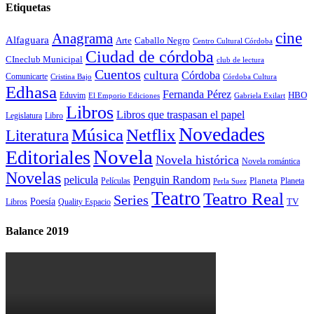
Etiquetas
cine
Anagrama
Alfaguara
Arte
Caballo Negro
Centro Cultural Córdoba
Ciudad de córdoba
CIneclub Municipal
club de lectura
Cuentos
cultura
Córdoba
Comunicarte
Córdoba Cultura
Cristina Bajo
Edhasa
Fernanda Pérez
HBO
Eduvim
El Emporio Ediciones
Gabriela Exilart
Libros
Libros que traspasan el papel
Legislatura
Libro
Novedades
Música
Netflix
Literatura
Novela
Editoriales
Novela histórica
Novela romántica
Novelas
Penguin Random
pelicula
Planeta
Películas
Planeta
Perla Suez
Teatro
Teatro Real
Series
Poesía
TV
Libros
Quality Espacio
Balance 2019