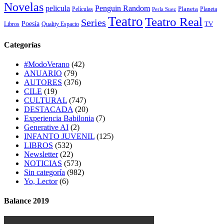
Novelas
Penguin Random
pelicula
Planeta
Películas
Planeta
Perla Suez
Teatro
Teatro Real
Series
Poesía
TV
Libros
Quality Espacio
Categorías
#ModoVerano
(42)
ANUARIO
(79)
AUTORES
(376)
CILE
(19)
CULTURAL
(747)
DESTACADA
(20)
Experiencia Babilonia
(7)
Generative AI
(2)
INFANTO JUVENIL
(125)
LIBROS
(532)
Newsletter
(22)
NOTICIAS
(573)
Sin categoría
(982)
Yo, Lector
(6)
Balance 2019