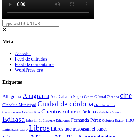
✕
Meta
Acceder
Feed de entradas
Feed de comentarios
WordPress.org
Etiquetas
cine
Anagrama
Alfaguara
Arte
Caballo Negro
Centro Cultural Córdoba
Ciudad de córdoba
CIneclub Municipal
club de lectura
Cuentos
cultura
Córdoba
Comunicarte
Córdoba Cultura
Cristina Bajo
Edhasa
Fernanda Pérez
HBO
Eduvim
El Emporio Ediciones
Gabriela Exilart
Libros
Libros que traspasan el papel
Legislatura
Libro