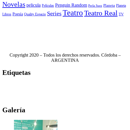
Novelas
Penguin Random
pelicula
Planeta
Películas
Planeta
Perla Suez
Teatro
Teatro Real
Series
Poesía
TV
Libros
Quality Espacio
Copyright 2020 – Todos los derechos reservados. Córdoba –
ARGENTINA
Etiquetas
Novela
(117)
Novedades Editoriales
(103)
Teatro
(99)
Libros
(85)
Netflix
(79)
Teatro Real
(78)
Música
(76)
Edhasa
(76)
Novelas
(71)
Ciudad de córdoba
(69)
Galería