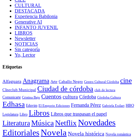
CULTURAL
DESTACADA
Experiencia Babilonia
Generative AI
INFANTO JUVENIL
LIBROS
Newsletter
NOTICIAS
Sin categoría
Yo, Lector
Etiquetas
cine
Anagrama
Alfaguara
Arte
Caballo Negro
Centro Cultural Córdoba
Ciudad de córdoba
CIneclub Municipal
club de lectura
Cuentos
cultura
Córdoba
Comunicarte
Córdoba Cultura
Cristina Bajo
Edhasa
Fernanda Pérez
HBO
Eduvim
El Emporio Ediciones
Gabriela Exilart
Libros
Libros que traspasan el papel
Legislatura
Libro
Novedades
Música
Netflix
Literatura
Novela
Editoriales
Novela histórica
Novela romántica