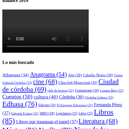
Balance 2019
Lo más buscado
Anagrama
(54)
Alfaguara
(34)
Arte
(28)
Caballo Negro
(28)
Centro
cine
(68)
Ciudad
CIneclub Municipal
(26)
Cultural Córdoba
(23)
de córdoba
(69)
Comunicarte
(24)
club de lectura
(22)
Cristina Bajo
(22)
Cuentos
(50)
cultura
(40)
Córdoba
(36)
Córdoba Cultura
(23)
Edhasa
(76)
Fernanda Pérez
Eduvim
(24)
El Emporio Ediciones
(23)
Libros
(37)
HBO
(28)
Legislatura
(25)
Libro
(25)
Gabriela Exilart
(22)
(85)
Literatura
(68)
Libros que traspasan el papel
(37)