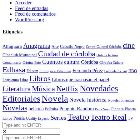
Acceder
Feed de entradas
Feed de comentarios
WordPress.org
Etiquetas
cine
Anagrama
Alfaguara
Arte
Caballo Negro
Centro Cultural Córdoba
Ciudad de córdoba
CIneclub Municipal
club de lectura
Cuentos
cultura
Córdoba
Comunicarte
Córdoba Cultura
Cristina Bajo
Edhasa
Fernanda Pérez
HBO
Eduvim
El Emporio Ediciones
Gabriela Exilart
Libros
Libros que traspasan el papel
Legislatura
Libro
Novedades
Música
Netflix
Literatura
Novela
Editoriales
Novela histórica
Novela romántica
Novelas
Penguin Random
pelicula
Planeta
Películas
Planeta
Perla Suez
Teatro
Teatro Real
Series
Poesía
TV
Libros
Quality Espacio
✕