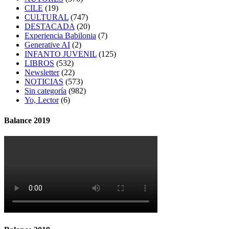
CILE
(19)
CULTURAL
(747)
DESTACADA
(20)
Experiencia Babilonia
(7)
Generative AI
(2)
INFANTO JUVENIL
(125)
LIBROS
(532)
Newsletter
(22)
NOTICIAS
(573)
Sin categoría
(982)
Yo, Lector
(6)
Balance 2019