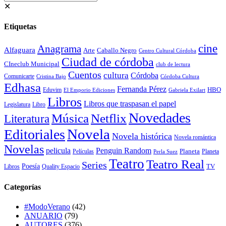
✕
Etiquetas
cine
Anagrama
Alfaguara
Arte
Caballo Negro
Centro Cultural Córdoba
Ciudad de córdoba
CIneclub Municipal
club de lectura
Cuentos
cultura
Córdoba
Comunicarte
Córdoba Cultura
Cristina Bajo
Edhasa
Fernanda Pérez
HBO
Eduvim
El Emporio Ediciones
Gabriela Exilart
Libros
Libros que traspasan el papel
Legislatura
Libro
Novedades
Música
Netflix
Literatura
Novela
Editoriales
Novela histórica
Novela romántica
Novelas
Penguin Random
pelicula
Planeta
Películas
Planeta
Perla Suez
Teatro
Teatro Real
Series
Poesía
TV
Libros
Quality Espacio
Categorías
#ModoVerano
(42)
ANUARIO
(79)
AUTORES
(376)