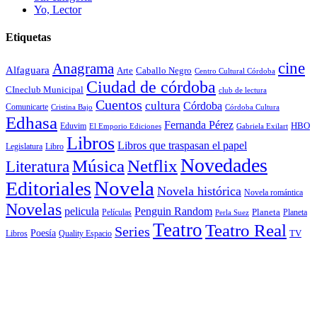
Yo, Lector
Etiquetas
cine
Anagrama
Alfaguara
Arte
Caballo Negro
Centro Cultural Córdoba
Ciudad de córdoba
CIneclub Municipal
club de lectura
Cuentos
cultura
Córdoba
Comunicarte
Córdoba Cultura
Cristina Bajo
Edhasa
Fernanda Pérez
HBO
Eduvim
El Emporio Ediciones
Gabriela Exilart
Libros
Libros que traspasan el papel
Legislatura
Libro
Novedades
Música
Netflix
Literatura
Novela
Editoriales
Novela histórica
Novela romántica
Novelas
Penguin Random
pelicula
Planeta
Películas
Planeta
Perla Suez
Teatro
Teatro Real
Series
Poesía
TV
Libros
Quality Espacio