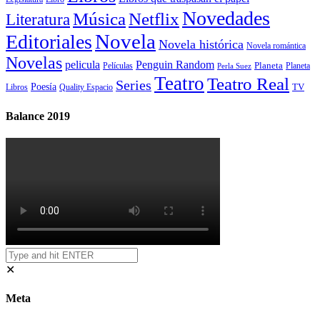
Novedades
Música
Netflix
Literatura
Novela
Editoriales
Novela histórica
Novela romántica
Novelas
Penguin Random
pelicula
Planeta
Películas
Planeta
Perla Suez
Teatro
Teatro Real
Series
Poesía
TV
Libros
Quality Espacio
Balance 2019
✕
Meta