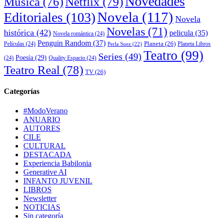
Novedades
Música
(76)
Netflix
(79)
Novela
(117)
Editoriales
(103)
Novela
Novelas
(71)
histórica
(42)
pelicula
(35)
Novela romántica
(24)
Penguin Random
(37)
Planeta
(26)
Películas
(24)
Planeta Libros
Perla Suez
(22)
Teatro
(99)
Series
(49)
Poesía
(29)
(24)
Quality Espacio
(24)
Teatro Real
(78)
TV
(26)
Categorías
#ModoVerano
ANUARIO
AUTORES
CILE
CULTURAL
DESTACADA
Experiencia Babilonia
Generative AI
INFANTO JUVENIL
LIBROS
Newsletter
NOTICIAS
Sin categoría