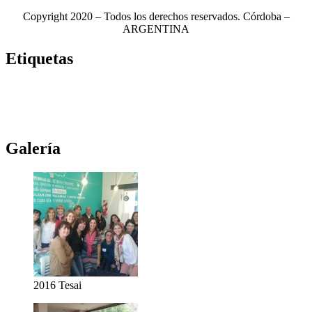
Copyright 2020 – Todos los derechos reservados. Córdoba –
ARGENTINA
Etiquetas
Novela
(117)
Novedades Editoriales
(103)
Teatro
(99)
Libros
(85)
Netflix
(79)
Teatro Real
(78)
Música
(76)
Edhasa
(76)
Novelas
(71)
Ciudad de córdoba
(69)
Galería
2016 Tesai