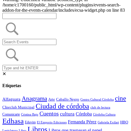
/home/c1700160/public_html/wp-content/plugins/events-search-
addon-for-the-events-calendar/includes/ecsa-widget.php on line 83
✕
Etiquetas
cine
Anagrama
Alfaguara
Arte
Caballo Negro
Centro Cultural Córdoba
Ciudad de córdoba
CIneclub Municipal
club de lectura
Cuentos
cultura
Córdoba
Comunicarte
Córdoba Cultura
Cristina Bajo
Edhasa
Fernanda Pérez
HBO
Eduvim
El Emporio Ediciones
Gabriela Exilart
Libros
Libros que traspasan el papel
Legislatura
Libro