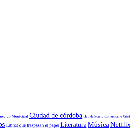
Ciudad de córdoba
neclub Municipal
Comunicarte
club de lectura
Crist
os
Música
Netfli
Literatura
Libros que traspasan el papel