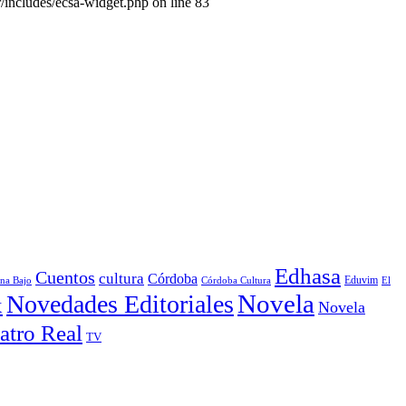
/includes/ecsa-widget.php on line 83
Edhasa
Cuentos
cultura
Córdoba
Córdoba Cultura
Eduvim
El
ina Bajo
Novela
Novedades Editoriales
x
Novela
atro Real
TV