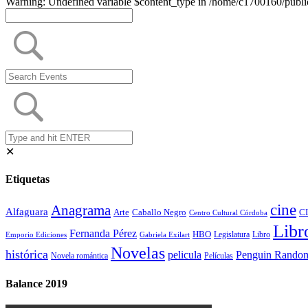
Warning: Undefined variable $content_type in /home/c1700160/public
✕
Etiquetas
cine
Anagrama
Alfaguara
Arte
Caballo Negro
CI
Centro Cultural Córdoba
Libr
Fernanda Pérez
HBO
Legislatura
Libro
Emporio Ediciones
Gabriela Exilart
Novelas
histórica
Penguin Rando
pelicula
Novela romántica
Películas
Balance 2019