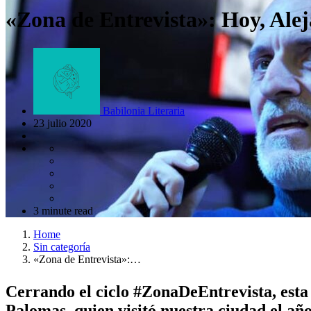
«Zona de Entrevista»: Hoy, Ale
Babilonia Literaria
23 julio 2020
3 minute read
Home
Sin categoría
«Zona de Entrevista»:…
Cerrando el ciclo #ZonaDeEntrevista, esta 
Palomas, quien visitó nuestra ciudad el año