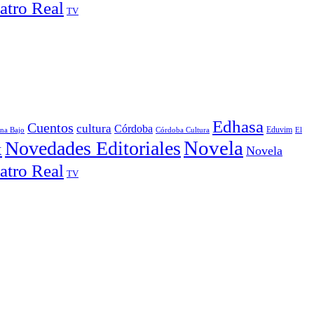
atro Real
TV
Edhasa
Cuentos
cultura
Córdoba
Córdoba Cultura
Eduvim
El
ina Bajo
Novela
Novedades Editoriales
x
Novela
atro Real
TV