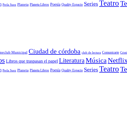
Teatro
Te
Series
m
Poesía
Planeta
Planeta Libros
Quality Espacio
Perla Suez
Ciudad de córdoba
neclub Municipal
Comunicarte
club de lectura
Crist
os
Música
Netfli
Literatura
Libros que traspasan el papel
Teatro
Te
Series
m
Poesía
Planeta
Planeta Libros
Quality Espacio
Perla Suez