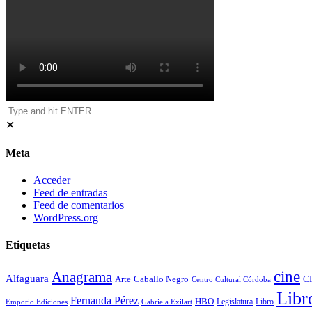
✕
Meta
Acceder
Feed de entradas
Feed de comentarios
WordPress.org
Etiquetas
cine
Anagrama
Alfaguara
Arte
Caballo Negro
CI
Centro Cultural Córdoba
Libr
Fernanda Pérez
HBO
Legislatura
Libro
Emporio Ediciones
Gabriela Exilart