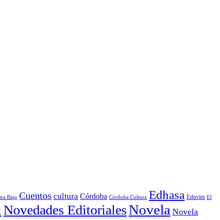
Edhasa
Cuentos
cultura
Córdoba
Córdoba Cultura
Eduvim
El
ina Bajo
Novela
Novedades Editoriales
x
Novela