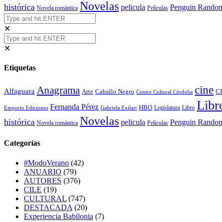
Novelas
histórica
Penguin Rando
pelicula
Novela romántica
Películas
✕
✕
Etiquetas
cine
Anagrama
Alfaguara
Arte
Caballo Negro
CI
Centro Cultural Córdoba
Libr
Fernanda Pérez
HBO
Legislatura
Libro
Emporio Ediciones
Gabriela Exilart
Novelas
histórica
Penguin Rando
pelicula
Novela romántica
Películas
Categorías
#ModoVerano
(42)
ANUARIO
(79)
AUTORES
(376)
CILE
(19)
CULTURAL
(747)
DESTACADA
(20)
Experiencia Babilonia
(7)