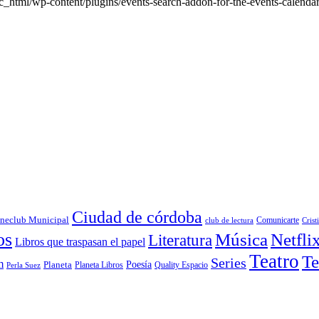
_html/wp-content/plugins/events-search-addon-for-the-events-calendar
Ciudad de córdoba
neclub Municipal
Comunicarte
club de lectura
Crist
os
Música
Netfli
Literatura
Libros que traspasan el papel
Teatro
Te
Series
m
Poesía
Planeta
Planeta Libros
Quality Espacio
Perla Suez