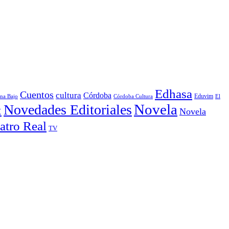
Edhasa
Cuentos
cultura
Córdoba
Córdoba Cultura
Eduvim
El
ina Bajo
Novela
Novedades Editoriales
x
Novela
atro Real
TV