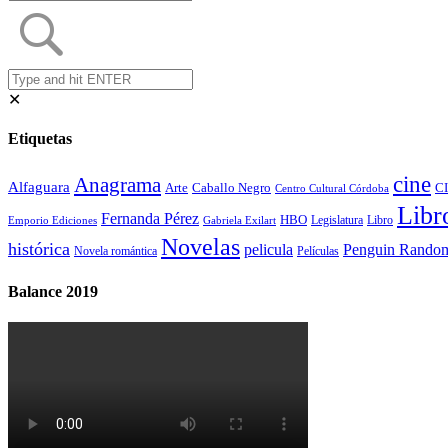
✕
Etiquetas
cine
Anagrama
Alfaguara
Arte
Caballo Negro
CI
Centro Cultural Córdoba
Libr
Fernanda Pérez
HBO
Legislatura
Libro
Emporio Ediciones
Gabriela Exilart
Novelas
histórica
Penguin Rando
pelicula
Novela romántica
Películas
Balance 2019