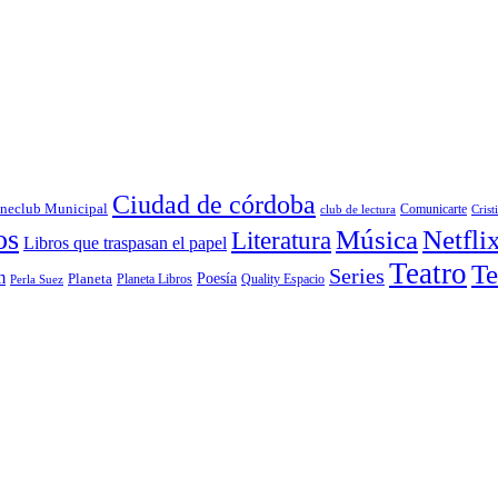
Ciudad de córdoba
neclub Municipal
Comunicarte
club de lectura
Crist
os
Música
Netfli
Literatura
Libros que traspasan el papel
Teatro
Te
Series
m
Poesía
Planeta
Planeta Libros
Quality Espacio
Perla Suez