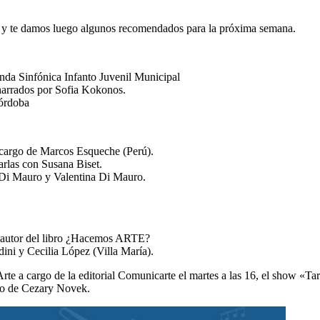
o, y te damos luego algunos recomendados para la próxima semana.
da Sinfónica Infanto Juvenil Municipal
narrados por Sofia Kokonos.
Córdoba
a cargo de Marcos Esqueche (Perú).
arlas con Susana Biset.
ue Di Mauro y Valentina Di Mauro.
l.
ez autor del libro ¿Hacemos ARTE?
ini y Cecilia López (Villa María).
 Arte a cargo de la editorial Comunicarte el martes a las 16, el show «Ta
argo de Cezary Novek.