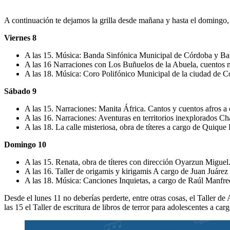
A continuación te dejamos la grilla desde mañana y hasta el doming
Viernes 8
A las 15. Música: Banda Sinfónica Municipal de Córdoba y Ban
A las 16 Narraciones con Los Buñuelos de la Abuela, cuentos 
A las 18. Música: Coro Polifónico Municipal de la ciudad de 
Sábado 9
A las 15. Narraciones: Manita África. Cantos y cuentos afros 
A las 16. Narraciones: Aventuras en territorios inexplorados Ch
A las 18. La calle misteriosa, obra de títeres a cargo de Quiq
Domingo 10
A las 15. Renata, obra de títeres con dirección Oyarzun Migue
A las 16. Taller de origamis y kirigamis A cargo de Juan Juár
A las 18. Música: Canciones Inquietas, a cargo de Raúl Manfred
Desde el lunes 11 no deberías perderte, entre otras cosas, el Taller de
las 15 el Taller de escritura de libros de terror para adolescentes a c