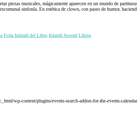
pretar piezas musicales, mágicamente aparecen en un mundo de partituras
escomunal sinfonía. En estética de clown, con pases de humor, haciendo fá
ba
Feria Infantil del Libro
Infantil Juvenil
Libros
_html/wp-content/plugins/events-search-addon-for-the-events-calendar