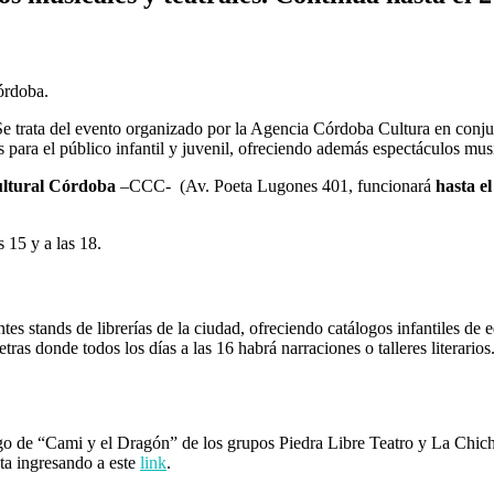
órdoba.
 Se trata del evento organizado por la Agencia Córdoba Cultura en conj
ara el público infantil y juvenil, ofreciendo además espectáculos music
ltural Córdoba
–CCC- (Av. Poeta Lugones 401, funcionará
hasta el
 15 y a las 18.
tes stands de librerías de la ciudad, ofreciendo catálogos infantiles de 
etras donde todos los días a las 16 habrá narraciones o talleres literario
go de “Cami y el Dragón” de los grupos Piedra Libre Teatro y La Chichi
ta ingresando a este
link
.