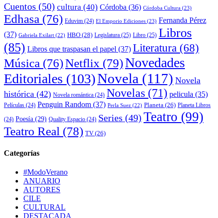
Cuentos
(50)
cultura
(40)
Córdoba
(36)
Córdoba Cultura
(23)
Edhasa
(76)
Fernanda Pérez
Eduvim
(24)
El Emporio Ediciones
(23)
Libros
(37)
HBO
(28)
Legislatura
(25)
Libro
(25)
Gabriela Exilart
(22)
(85)
Literatura
(68)
Libros que traspasan el papel
(37)
Novedades
Música
(76)
Netflix
(79)
Novela
(117)
Editoriales
(103)
Novela
Novelas
(71)
histórica
(42)
pelicula
(35)
Novela romántica
(24)
Penguin Random
(37)
Planeta
(26)
Películas
(24)
Planeta Libros
Perla Suez
(22)
Teatro
(99)
Series
(49)
Poesía
(29)
(24)
Quality Espacio
(24)
Teatro Real
(78)
TV
(26)
Categorías
#ModoVerano
ANUARIO
AUTORES
CILE
CULTURAL
DESTACADA