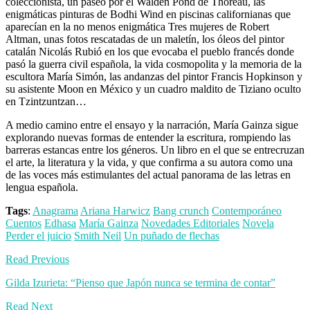
coleccionista, un paseo por el Walden Pond de Thoreau, las
enigmáticas pinturas de Bodhi Wind en piscinas californianas que
aparecían en la no menos enigmática Tres mujeres de Robert
Altman, unas fotos rescatadas de un maletín, los óleos del pintor
catalán Nicolás Rubió en los que evocaba el pueblo francés donde
pasó la guerra civil española, la vida cosmopolita y la memoria de la
escultora María Simón, las andanzas del pintor Francis Hopkinson y
su asistente Moon en México y un cuadro maldito de Tiziano oculto
en Tzintzuntzan…
A medio camino entre el ensayo y la narración, María Gainza sigue
explorando nuevas formas de entender la escritura, rompiendo las
barreras estancas entre los géneros. Un libro en el que se entrecruzan
el arte, la literatura y la vida, y que confirma a su autora como una
de las voces más estimulantes del actual panorama de las letras en
lengua española.
Tags
:
Anagrama
Ariana Harwicz
Bang crunch
Contemporáneo
Cuentos
Edhasa
María Gainza
Novedades Editoriales
Novela
Perder el juicio
Smith Neil
Un puñado de flechas
Read Previous
Gilda Izurieta: “Pienso que Japón nunca se termina de contar”
Read Next