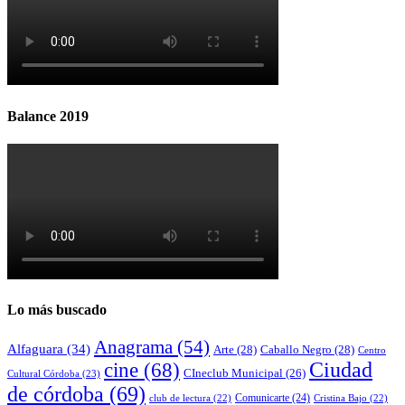
Balance 2019
Lo más buscado
Anagrama
(54)
Alfaguara
(34)
Arte
(28)
Caballo Negro
(28)
Centro
cine
(68)
Ciudad
CIneclub Municipal
(26)
Cultural Córdoba
(23)
de córdoba
(69)
Comunicarte
(24)
club de lectura
(22)
Cristina Bajo
(22)