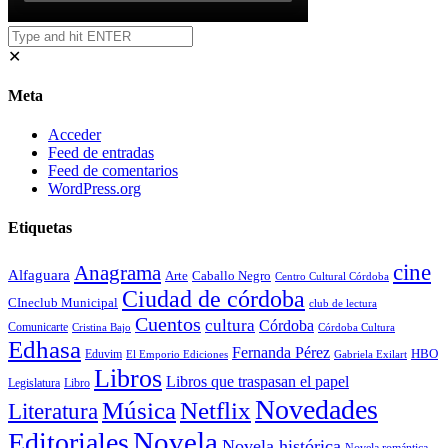
✕
Meta
Acceder
Feed de entradas
Feed de comentarios
WordPress.org
Etiquetas
cine
Anagrama
Alfaguara
Arte
Caballo Negro
Centro Cultural Córdoba
Ciudad de córdoba
CIneclub Municipal
club de lectura
Cuentos
cultura
Córdoba
Comunicarte
Córdoba Cultura
Cristina Bajo
Edhasa
Fernanda Pérez
HBO
Eduvim
El Emporio Ediciones
Gabriela Exilart
Libros
Libros que traspasan el papel
Legislatura
Libro
Novedades
Música
Netflix
Literatura
Novela
Editoriales
Novela histórica