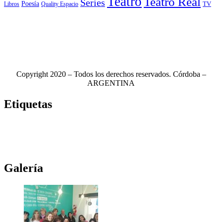
Teatro
Teatro Real
Series
Poesía
TV
Libros
Quality Espacio
Copyright 2020 – Todos los derechos reservados. Córdoba –
ARGENTINA
Etiquetas
Novela
(117)
Novedades Editoriales
(103)
Teatro
(99)
Libros
(85)
Netflix
(79)
Teatro Real
(78)
Música
(76)
Edhasa
(76)
Novelas
(71)
Ciudad de córdoba
(69)
Galería