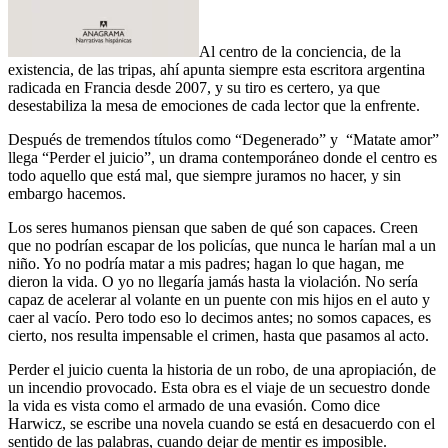
Al centro de la conciencia, de la
existencia, de las tripas, ahí apunta siempre esta escritora argentina
radicada en Francia desde 2007, y su tiro es certero, ya que
desestabiliza la mesa de emociones de cada lector que la enfrente.
Después de tremendos títulos como “Degenerado” y “Matate amor”
llega “Perder el juicio”, un drama contemporáneo donde el centro es
todo aquello que está mal, que siempre juramos no hacer, y sin
embargo hacemos.
Los seres humanos piensan que saben de qué son capaces. Creen
que no podrían escapar de los policías, que nunca le harían mal a un
niño. Yo no podría matar a mis padres; hagan lo que hagan, me
dieron la vida. O yo no llegaría jamás hasta la violación. No sería
capaz de acelerar al volante en un puente con mis hijos en el auto y
caer al vacío. Pero todo eso lo decimos antes; no somos capaces, es
cierto, nos resulta impensable el crimen, hasta que pasamos al acto.
Perder el juicio cuenta la historia de un robo, de una apropiación, de
un incendio provocado. Esta obra es el viaje de un secuestro donde
la vida es vista como el armado de una evasión. Como dice
Harwicz, se escribe una novela cuando se está en desacuerdo con el
sentido de las palabras, cuando dejar de mentir es imposible.