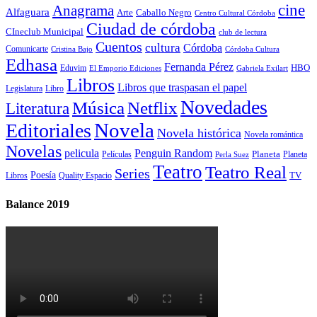
cine
Anagrama
Alfaguara
Arte
Caballo Negro
Centro Cultural Córdoba
Ciudad de córdoba
CIneclub Municipal
club de lectura
Cuentos
cultura
Córdoba
Comunicarte
Córdoba Cultura
Cristina Bajo
Edhasa
Fernanda Pérez
HBO
Eduvim
El Emporio Ediciones
Gabriela Exilart
Libros
Libros que traspasan el papel
Legislatura
Libro
Novedades
Música
Netflix
Literatura
Novela
Editoriales
Novela histórica
Novela romántica
Novelas
Penguin Random
pelicula
Planeta
Películas
Planeta
Perla Suez
Teatro
Teatro Real
Series
Poesía
TV
Libros
Quality Espacio
Balance 2019