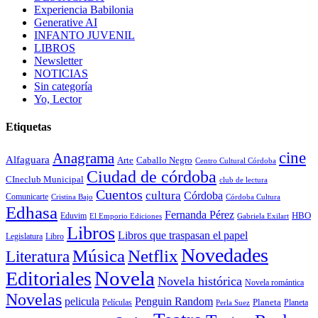
Experiencia Babilonia
Generative AI
INFANTO JUVENIL
LIBROS
Newsletter
NOTICIAS
Sin categoría
Yo, Lector
Etiquetas
cine
Anagrama
Alfaguara
Arte
Caballo Negro
Centro Cultural Córdoba
Ciudad de córdoba
CIneclub Municipal
club de lectura
Cuentos
cultura
Córdoba
Comunicarte
Córdoba Cultura
Cristina Bajo
Edhasa
Fernanda Pérez
HBO
Eduvim
El Emporio Ediciones
Gabriela Exilart
Libros
Libros que traspasan el papel
Legislatura
Libro
Novedades
Música
Netflix
Literatura
Novela
Editoriales
Novela histórica
Novela romántica
Novelas
Penguin Random
pelicula
Planeta
Películas
Planeta
Perla Suez