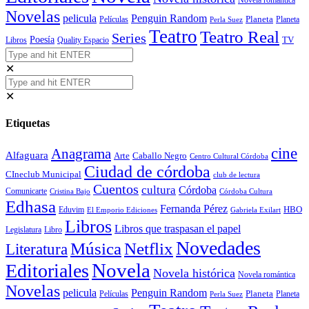
Novela romántica
Novelas
Penguin Random
pelicula
Planeta
Películas
Planeta
Perla Suez
Teatro
Teatro Real
Series
Poesía
TV
Libros
Quality Espacio
✕
✕
Etiquetas
cine
Anagrama
Alfaguara
Arte
Caballo Negro
Centro Cultural Córdoba
Ciudad de córdoba
CIneclub Municipal
club de lectura
Cuentos
cultura
Córdoba
Comunicarte
Córdoba Cultura
Cristina Bajo
Edhasa
Fernanda Pérez
HBO
Eduvim
El Emporio Ediciones
Gabriela Exilart
Libros
Libros que traspasan el papel
Legislatura
Libro
Novedades
Música
Netflix
Literatura
Novela
Editoriales
Novela histórica
Novela romántica
Novelas
Penguin Random
pelicula
Planeta
Películas
Planeta
Perla Suez