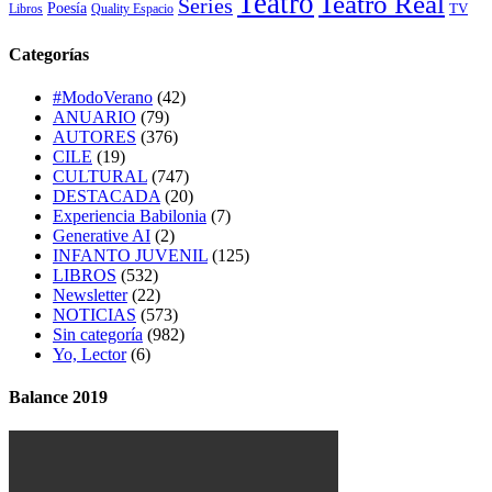
Teatro
Teatro Real
Series
Poesía
TV
Libros
Quality Espacio
Categorías
#ModoVerano
(42)
ANUARIO
(79)
AUTORES
(376)
CILE
(19)
CULTURAL
(747)
DESTACADA
(20)
Experiencia Babilonia
(7)
Generative AI
(2)
INFANTO JUVENIL
(125)
LIBROS
(532)
Newsletter
(22)
NOTICIAS
(573)
Sin categoría
(982)
Yo, Lector
(6)
Balance 2019