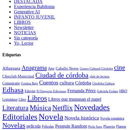
DESTACADA
Experiencia Babilonia
Generative AI
INFANTO JUVENIL
LIBROS
Newsletter
NOTICIAS
Sin categoría
Yo, Lector
Etiquetas
cine
Anagrama
Alfaguara
Arte
Caballo Negro
Centro Cultural Córdoba
Ciudad de córdoba
CIneclub Municipal
club de lectura
Cuentos
cultura
Córdoba
Comunicarte
Córdoba Cultura
Cristina Bajo
Edhasa
Fernanda Pérez
HBO
Eduvim
El Emporio Ediciones
Gabriela Exilart
Libros
Libros que traspasan el papel
Legislatura
Libro
Novedades
Música
Netflix
Literatura
Novela
Editoriales
Novela histórica
Novela romántica
Novelas
Penguin Random
pelicula
Planeta
Películas
Planeta
Perla Suez