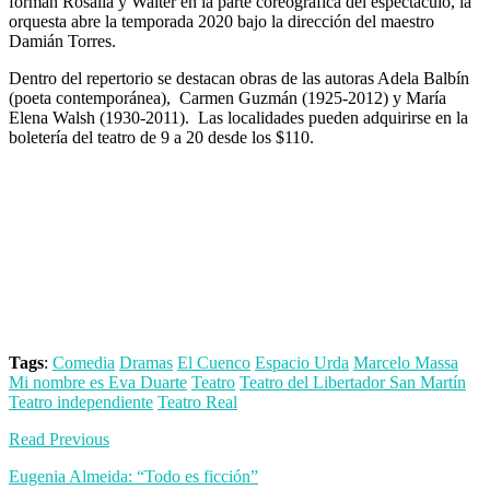
forman Rosalía y Walter en la parte coreográfica del espectáculo, la
orquesta abre la temporada 2020 bajo la dirección del maestro
Damián Torres.
Dentro del repertorio se destacan obras de las autoras Adela Balbín
(poeta contemporánea), Carmen Guzmán (1925-2012) y María
Elena Walsh (1930-2011). Las localidades pueden adquirirse en la
boletería del teatro de 9 a 20 desde los $110.
Tags
:
Comedia
Dramas
El Cuenco
Espacio Urda
Marcelo Massa
Mi nombre es Eva Duarte
Teatro
Teatro del Libertador San Martín
Teatro independiente
Teatro Real
Read Previous
Eugenia Almeida: “Todo es ficción”