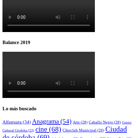
Balance 2019
Lo más buscado
Anagrama
(54)
Alfaguara
(34)
Arte
(28)
Caballo Negro
(28)
Centro
cine
(68)
Ciudad
CIneclub Municipal
(26)
Cultural Córdoba
(23)
de córdoba
(69)