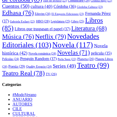
Comunicarte
(24)
club de lectura
(22)
Cristina Bajo
(22)
Cuentos
(50)
cultura
(40)
Córdoba
(36)
Córdoba Cultura
(23)
Edhasa
(76)
Fernanda Pérez
Eduvim
(24)
El Emporio Ediciones
(23)
Libros
(37)
HBO
(28)
Legislatura
(25)
Libro
(25)
Gabriela Exilart
(22)
(85)
Literatura
(68)
Libros que traspasan el papel
(37)
Novedades
Música
(76)
Netflix
(79)
Novela
(117)
Editoriales
(103)
Novela
Novelas
(71)
histórica
(42)
pelicula
(35)
Novela romántica
(24)
Penguin Random
(37)
Planeta
(26)
Películas
(24)
Planeta Libros
Perla Suez
(22)
Teatro
(99)
Series
(49)
Poesía
(29)
(24)
Quality Espacio
(24)
Teatro Real
(78)
TV
(26)
Categorías
#ModoVerano
ANUARIO
AUTORES
CILE
CULTURAL