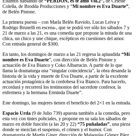
Estamos hablando de
“PERDÓN, es te amo Vol.2”,
de Celeste
Colella, de Brodda Producciones y “
Mi nombre es Eva Duarte”
,
de Belén Pistone.
La primera puesta – con María Belén Raviolo, Lucas Leiva y
Rodrigo Brunelli en escena-, que se podrá ver sólo los sábados 7 y
21 de marzo a las 21, es una comedia que propone la mirada de una
chica, un chico y une chique, escépticos en cuestiones del amor.
Con entrada general de $300.
En tanto, los domingos de marzo a las 21 regresa la aplaudida
“Mi
nombre es Eva Duarte
”, con dirección de Belén Pistone y
actuación de Eva Bianco y Coko Albarracin. A partir de lo que
llama la dramaturga una “singular coincidencia”, la obra desanda la
historia de la vida y muerte de Eva Duarte, a partir de la excelente
actuación protagónica de la cordobesa Eva Bianco. Para hacerlo,
recordará y recorrerá los testimonios del sacerdote confesor, la
enfermera y la hermana Erminda Duarte”.
Este domingo, las mujeres tienen el beneficio del 2×1 en la entrada.
Espacio Urda
(9 de Julio 739) apuesta también a la comedia, pero
esta vez con tintes policiales, y propone en su sala los sábados de
marzo en doble función (a las 20 y 22)
“75 puñaladas”
, una pieza
donde se mezclan el suspenso, el crimen y el humor. Con
dramaturgia de Martín Giner, dirección de Malaquías Gómez Páez