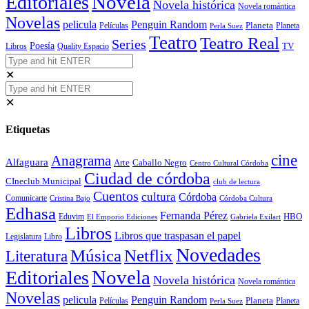
Novela
Editoriales
Novela histórica
Novela romántica
Novelas
Penguin Random
pelicula
Planeta
Películas
Planeta
Perla Suez
Teatro
Teatro Real
Series
Poesía
TV
Libros
Quality Espacio
✕
✕
Etiquetas
cine
Anagrama
Alfaguara
Arte
Caballo Negro
Centro Cultural Córdoba
Ciudad de córdoba
CIneclub Municipal
club de lectura
Cuentos
cultura
Córdoba
Comunicarte
Córdoba Cultura
Cristina Bajo
Edhasa
Fernanda Pérez
HBO
Eduvim
El Emporio Ediciones
Gabriela Exilart
Libros
Libros que traspasan el papel
Legislatura
Libro
Novedades
Música
Netflix
Literatura
Novela
Editoriales
Novela histórica
Novela romántica
Novelas
Penguin Random
pelicula
Planeta
Películas
Planeta
Perla Suez