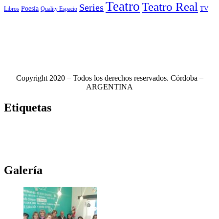
Teatro
Teatro Real
Series
Poesía
TV
Libros
Quality Espacio
Copyright 2020 – Todos los derechos reservados. Córdoba –
ARGENTINA
Etiquetas
Novela
(117)
Novedades Editoriales
(103)
Teatro
(99)
Libros
(85)
Netflix
(79)
Teatro Real
(78)
Música
(76)
Edhasa
(76)
Novelas
(71)
Ciudad de córdoba
(69)
Galería