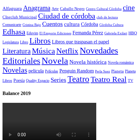
cine
Anagrama
Alfaguara
Arte
Caballo Negro
Centro Cultural Córdoba
Ciudad de córdoba
CIneclub Municipal
club de lectura
Cuentos
cultura
Córdoba
Comunicarte
Córdoba Cultura
Cristina Bajo
Edhasa
Fernanda Pérez
HBO
Eduvim
El Emporio Ediciones
Gabriela Exilart
Libros
Libros que traspasan el papel
Legislatura
Libro
Novedades
Música
Netflix
Literatura
Novela
Editoriales
Novela histórica
Novela romántica
Novelas
Penguin Random
pelicula
Planeta
Películas
Planeta
Perla Suez
Teatro
Teatro Real
Series
Poesía
TV
Libros
Quality Espacio
Balance 2019