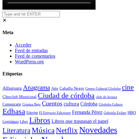
✕
Meta
Acceder
Feed de entradas
Feed de comentarios
WordPress.org
Etiquetas
cine
Anagrama
Alfaguara
Arte
Caballo Negro
Centro Cultural Córdoba
Ciudad de córdoba
CIneclub Municipal
club de lectura
Cuentos
cultura
Córdoba
Comunicarte
Córdoba Cultura
Cristina Bajo
Edhasa
Fernanda Pérez
HBO
Eduvim
El Emporio Ediciones
Gabriela Exilart
Libros
Libros que traspasan el papel
Legislatura
Libro
Novedades
Música
Netflix
Literatura