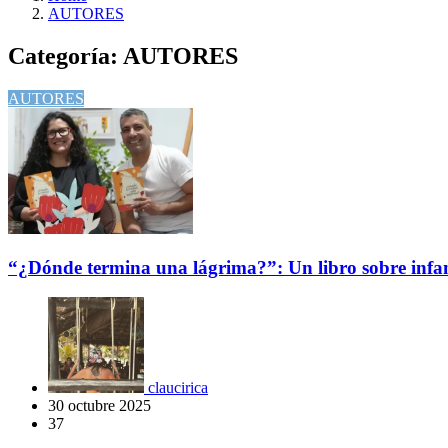
AUTORES
Categoría:
AUTORES
AUTORES
“¿Dónde termina una lágrima?”: Un libro sobre infa
claucirica
30 octubre 2025
37