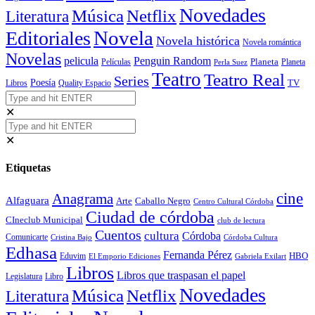
Novedades
Música
Netflix
Literatura
Novela
Editoriales
Novela histórica
Novela romántica
Novelas
Penguin Random
pelicula
Planeta
Películas
Planeta
Perla Suez
Teatro
Teatro Real
Series
Poesía
TV
Libros
Quality Espacio
✕
✕
Etiquetas
cine
Anagrama
Alfaguara
Arte
Caballo Negro
Centro Cultural Córdoba
Ciudad de córdoba
CIneclub Municipal
club de lectura
Cuentos
cultura
Córdoba
Comunicarte
Córdoba Cultura
Cristina Bajo
Edhasa
Fernanda Pérez
HBO
Eduvim
El Emporio Ediciones
Gabriela Exilart
Libros
Libros que traspasan el papel
Legislatura
Libro
Novedades
Música
Netflix
Literatura