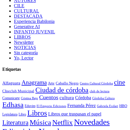
AUTORES
CILE
CULTURAL
DESTACADA
Experiencia Babilonia
Generative AI
INFANTO JUVENIL
LIBROS
Newsletter
NOTICIAS
Sin categoría
Yo, Lector
Etiquetas
cine
Anagrama
Alfaguara
Arte
Caballo Negro
Centro Cultural Córdoba
Ciudad de córdoba
CIneclub Municipal
club de lectura
Cuentos
cultura
Córdoba
Comunicarte
Córdoba Cultura
Cristina Bajo
Edhasa
Fernanda Pérez
HBO
Eduvim
El Emporio Ediciones
Gabriela Exilart
Libros
Libros que traspasan el papel
Legislatura
Libro
Novedades
Música
Netflix
Literatura