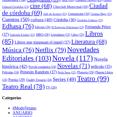
cine
(68)
Ciudad
CIneclub Municipal
(26)
Cultural Córdoba
(23)
de córdoba
(69)
Comunicarte
(24)
club de lectura
(22)
Cristina Bajo
(22)
Cuentos
(50)
cultura
(40)
Córdoba
(36)
Córdoba Cultura
(23)
Edhasa
(76)
Fernanda Pérez
Eduvim
(24)
El Emporio Ediciones
(23)
Libros
(37)
HBO
(28)
Legislatura
(25)
Libro
(25)
Gabriela Exilart
(22)
(85)
Literatura
(68)
Libros que traspasan el papel
(37)
Novedades
Música
(76)
Netflix
(79)
Novela
(117)
Editoriales
(103)
Novela
Novelas
(71)
histórica
(42)
pelicula
(35)
Novela romántica
(24)
Penguin Random
(37)
Planeta
(26)
Películas
(24)
Planeta Libros
Perla Suez
(22)
Teatro
(99)
Series
(49)
Poesía
(29)
(24)
Quality Espacio
(24)
Teatro Real
(78)
TV
(26)
Categorías
#ModoVerano
ANUARIO