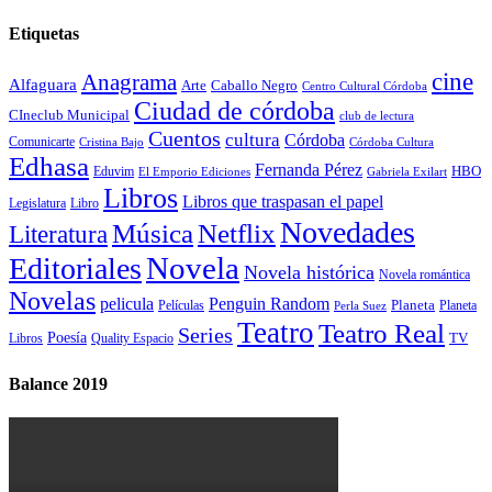
Etiquetas
cine
Anagrama
Alfaguara
Arte
Caballo Negro
Centro Cultural Córdoba
Ciudad de córdoba
CIneclub Municipal
club de lectura
Cuentos
cultura
Córdoba
Comunicarte
Córdoba Cultura
Cristina Bajo
Edhasa
Fernanda Pérez
HBO
Eduvim
El Emporio Ediciones
Gabriela Exilart
Libros
Libros que traspasan el papel
Legislatura
Libro
Novedades
Música
Netflix
Literatura
Novela
Editoriales
Novela histórica
Novela romántica
Novelas
Penguin Random
pelicula
Planeta
Películas
Planeta
Perla Suez
Teatro
Teatro Real
Series
Poesía
TV
Libros
Quality Espacio
Balance 2019