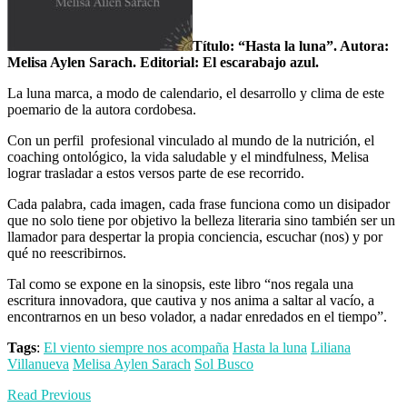
Título: “Hasta la luna”. Autora:
Melisa Aylen Sarach. Editorial: El escarabajo azul.
La luna marca, a modo de calendario, el desarrollo y clima de este
poemario de la autora cordobesa.
Con un perfil profesional vinculado al mundo de la nutrición, el
coaching ontológico, la vida saludable y el mindfulness, Melisa
lograr trasladar a estos versos parte de ese recorrido.
Cada palabra, cada imagen, cada frase funciona como un disipador
que no solo tiene por objetivo la belleza literaria sino también ser un
llamador para despertar la propia conciencia, escuchar (nos) y por
qué no reescribirnos.
Tal como se expone en la sinopsis, este libro “nos regala una
escritura innovadora, que cautiva y nos anima a saltar al vacío, a
encontrarnos en un beso volador, a nadar enredados en el tiempo”.
Tags
:
El viento siempre nos acompaña
Hasta la luna
Liliana
Villanueva
Melisa Aylen Sarach
Sol Busco
Read Previous