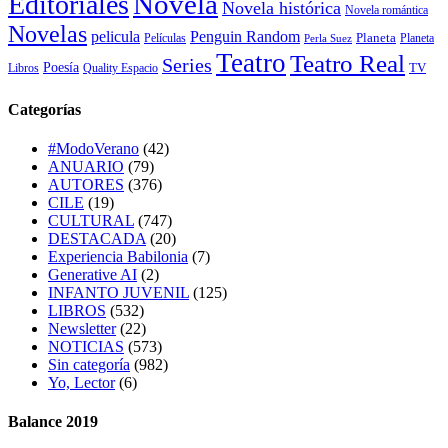
Novela
Editoriales
Novela histórica
Novela romántica
Novelas
Penguin Random
pelicula
Planeta
Películas
Planeta
Perla Suez
Teatro
Teatro Real
Series
Poesía
TV
Libros
Quality Espacio
Categorías
#ModoVerano
(42)
ANUARIO
(79)
AUTORES
(376)
CILE
(19)
CULTURAL
(747)
DESTACADA
(20)
Experiencia Babilonia
(7)
Generative AI
(2)
INFANTO JUVENIL
(125)
LIBROS
(532)
Newsletter
(22)
NOTICIAS
(573)
Sin categoría
(982)
Yo, Lector
(6)
Balance 2019