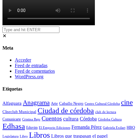
✕
Meta
Acceder
Feed de entradas
Feed de comentarios
WordPress.org
Etiquetas
cine
Anagrama
Alfaguara
Arte
Caballo Negro
Centro Cultural Córdoba
Ciudad de córdoba
CIneclub Municipal
club de lectura
Cuentos
cultura
Córdoba
Comunicarte
Córdoba Cultura
Cristina Bajo
Edhasa
Fernanda Pérez
HBO
Eduvim
El Emporio Ediciones
Gabriela Exilart
Libros
Libros que traspasan el papel
Legislatura
Libro