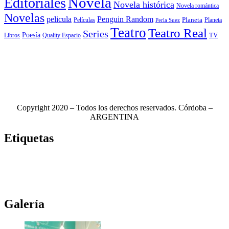
Novela
Editoriales
Novela histórica
Novela romántica
Novelas
Penguin Random
pelicula
Planeta
Películas
Planeta
Perla Suez
Teatro
Teatro Real
Series
Poesía
TV
Libros
Quality Espacio
Copyright 2020 – Todos los derechos reservados. Córdoba –
ARGENTINA
Etiquetas
Novela
(117)
Novedades Editoriales
(103)
Teatro
(99)
Libros
(85)
Netflix
(79)
Teatro Real
(78)
Música
(76)
Edhasa
(76)
Novelas
(71)
Ciudad de córdoba
(69)
Galería