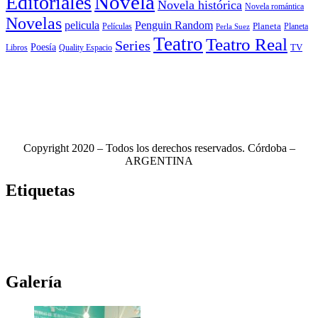
Novela
Editoriales
Novela histórica
Novela romántica
Novelas
Penguin Random
pelicula
Planeta
Películas
Planeta
Perla Suez
Teatro
Teatro Real
Series
Poesía
TV
Libros
Quality Espacio
Copyright 2020 – Todos los derechos reservados. Córdoba –
ARGENTINA
Etiquetas
Novela
(117)
Novedades Editoriales
(103)
Teatro
(99)
Libros
(85)
Netflix
(79)
Teatro Real
(78)
Música
(76)
Edhasa
(76)
Novelas
(71)
Ciudad de córdoba
(69)
Galería