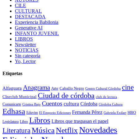
CILE
CULTURAL
DESTACADA
Experiencia Babilonia
Generative AI
INFANTO JUVENIL
LIBROS
Newsletter
NOTICIAS
Sin categoría
Yo, Lector
Etiquetas
cine
Anagrama
Alfaguara
Arte
Caballo Negro
Centro Cultural Córdoba
Ciudad de córdoba
CIneclub Municipal
club de lectura
Cuentos
cultura
Córdoba
Comunicarte
Córdoba Cultura
Cristina Bajo
Edhasa
Fernanda Pérez
HBO
Eduvim
El Emporio Ediciones
Gabriela Exilart
Libros
Libros que traspasan el papel
Legislatura
Libro
Novedades
Música
Netflix
Literatura