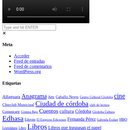
✕
Meta
Acceder
Feed de entradas
Feed de comentarios
WordPress.org
Etiquetas
cine
Anagrama
Alfaguara
Arte
Caballo Negro
Centro Cultural Córdoba
Ciudad de córdoba
CIneclub Municipal
club de lectura
Cuentos
cultura
Córdoba
Comunicarte
Córdoba Cultura
Cristina Bajo
Edhasa
Fernanda Pérez
HBO
Eduvim
El Emporio Ediciones
Gabriela Exilart
Libros
Libros que traspasan el papel
Legislatura
Libro