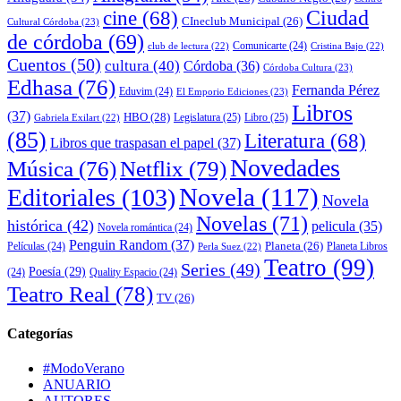
cine
(68)
Ciudad
CIneclub Municipal
(26)
Cultural Córdoba
(23)
de córdoba
(69)
Comunicarte
(24)
club de lectura
(22)
Cristina Bajo
(22)
Cuentos
(50)
cultura
(40)
Córdoba
(36)
Córdoba Cultura
(23)
Edhasa
(76)
Fernanda Pérez
Eduvim
(24)
El Emporio Ediciones
(23)
Libros
(37)
HBO
(28)
Legislatura
(25)
Libro
(25)
Gabriela Exilart
(22)
(85)
Literatura
(68)
Libros que traspasan el papel
(37)
Novedades
Música
(76)
Netflix
(79)
Novela
(117)
Editoriales
(103)
Novela
Novelas
(71)
histórica
(42)
pelicula
(35)
Novela romántica
(24)
Penguin Random
(37)
Planeta
(26)
Películas
(24)
Planeta Libros
Perla Suez
(22)
Teatro
(99)
Series
(49)
Poesía
(29)
(24)
Quality Espacio
(24)
Teatro Real
(78)
TV
(26)
Categorías
#ModoVerano
ANUARIO
AUTORES