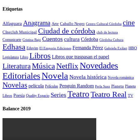
Etiquetas
cine
Anagrama
Alfaguara
Arte
Caballo Negro
Centro Cultural Córdoba
Ciudad de córdoba
CIneclub Municipal
club de lectura
Cuentos
cultura
Córdoba
Comunicarte
Córdoba Cultura
Cristina Bajo
Edhasa
Fernanda Pérez
HBO
Eduvim
El Emporio Ediciones
Gabriela Exilart
Libros
Libros que traspasan el papel
Legislatura
Libro
Novedades
Música
Netflix
Literatura
Novela
Editoriales
Novela histórica
Novela romántica
Novelas
Penguin Random
pelicula
Planeta
Películas
Planeta
Perla Suez
Teatro
Teatro Real
Series
Poesía
TV
Libros
Quality Espacio
Balance 2019