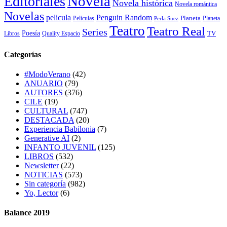
Novela
Editoriales
Novela histórica
Novela romántica
Novelas
Penguin Random
pelicula
Planeta
Películas
Planeta
Perla Suez
Teatro
Teatro Real
Series
Poesía
TV
Libros
Quality Espacio
Categorías
#ModoVerano
(42)
ANUARIO
(79)
AUTORES
(376)
CILE
(19)
CULTURAL
(747)
DESTACADA
(20)
Experiencia Babilonia
(7)
Generative AI
(2)
INFANTO JUVENIL
(125)
LIBROS
(532)
Newsletter
(22)
NOTICIAS
(573)
Sin categoría
(982)
Yo, Lector
(6)
Balance 2019