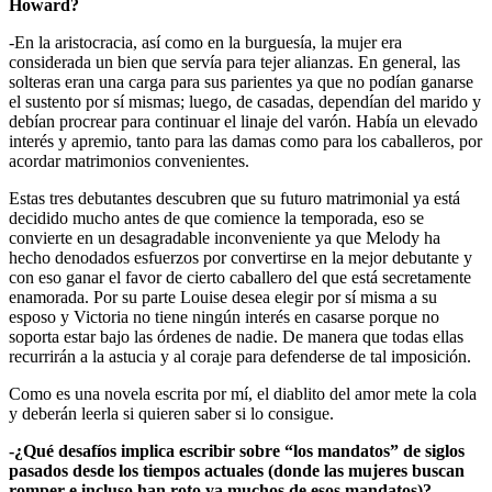
Howard?
-En la aristocracia, así como en la burguesía, la mujer era
considerada un bien que servía para tejer alianzas. En general, las
solteras eran una carga para sus parientes ya que no podían ganarse
el sustento por sí mismas; luego, de casadas, dependían del marido y
debían procrear para continuar el linaje del varón. Había un elevado
interés y apremio, tanto para las damas como para los caballeros, por
acordar matrimonios convenientes.
Estas tres debutantes descubren que su futuro matrimonial ya está
decidido mucho antes de que comience la temporada, eso se
convierte en un desagradable inconveniente ya que Melody ha
hecho denodados esfuerzos por convertirse en la mejor debutante y
con eso ganar el favor de cierto caballero del que está secretamente
enamorada. Por su parte Louise desea elegir por sí misma a su
esposo y Victoria no tiene ningún interés en casarse porque no
soporta estar bajo las órdenes de nadie. De manera que todas ellas
recurrirán a la astucia y al coraje para defenderse de tal imposición.
Como es una novela escrita por mí, el diablito del amor mete la cola
y deberán leerla si quieren saber si lo consigue.
-¿Qué desafíos implica escribir sobre “los mandatos” de siglos
pasados desde los tiempos actuales (donde las mujeres buscan
romper e incluso han roto ya muchos de esos mandatos)?