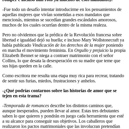
-Fue todo un desafío intentar introducirme en los pensamientos de
aquellas mujeres que vivían sometidas a esos mandatos que
mencionás, mientras se sucedían grandes escándalos amorosos,
muchos de los cuales ocurrían dentro de la misma realeza.
Pero no olvidemos que la prédica de la Revolución francesa sobre
libertad e igualdad dejó su huella; e incluso Mary Wollstonecraft ya
había publicado
Vindicación de los derechos de la mujer
poniendo
en marcha el movimiento feminista. En
Orgullo y prejuicio
la propia
Elizabeth Bennet se niega a contraer matrimonio con el señor
Collins, lo que desata la desesperación en su madre que teme que
sus hijas queden en la calle.
Como escritora me resulta una etapa muy rica para recrear, tratando
de sentir sus furias, miedos, frustraciones y anhelos.
-¿Qué podrías contarnos sobre las historias de amor que se
tejen en esta trama?
-Temporada de romances
describe los distintos caminos que,
aunque inesperados, pueden llevar al amor. Estas tres debutantes
saben lo que quieren y pondrán en juego cada herramienta que esté
a su alcance para conseguir sus objetivos. Los caballeros que
realizaron los pactos matrimoniales que las involucran pretendían