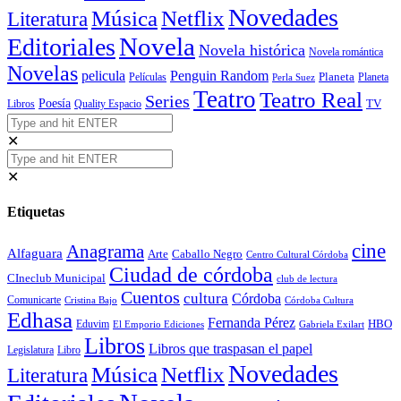
Novedades
Música
Netflix
Literatura
Novela
Editoriales
Novela histórica
Novela romántica
Novelas
Penguin Random
pelicula
Planeta
Películas
Planeta
Perla Suez
Teatro
Teatro Real
Series
Poesía
TV
Libros
Quality Espacio
✕
✕
Etiquetas
cine
Anagrama
Alfaguara
Arte
Caballo Negro
Centro Cultural Córdoba
Ciudad de córdoba
CIneclub Municipal
club de lectura
Cuentos
cultura
Córdoba
Comunicarte
Córdoba Cultura
Cristina Bajo
Edhasa
Fernanda Pérez
HBO
Eduvim
El Emporio Ediciones
Gabriela Exilart
Libros
Libros que traspasan el papel
Legislatura
Libro
Novedades
Música
Netflix
Literatura