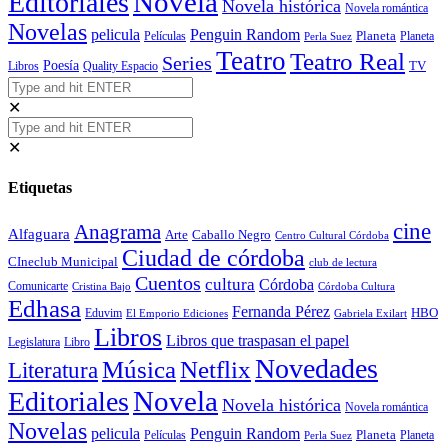
Novela
Editoriales
Novela histórica
Novela romántica
Novelas
Penguin Random
pelicula
Planeta
Películas
Planeta
Perla Suez
Teatro
Teatro Real
Series
Poesía
TV
Libros
Quality Espacio
✕
✕
Etiquetas
cine
Anagrama
Alfaguara
Arte
Caballo Negro
Centro Cultural Córdoba
Ciudad de córdoba
CIneclub Municipal
club de lectura
Cuentos
cultura
Córdoba
Comunicarte
Córdoba Cultura
Cristina Bajo
Edhasa
Fernanda Pérez
HBO
Eduvim
El Emporio Ediciones
Gabriela Exilart
Libros
Libros que traspasan el papel
Legislatura
Libro
Novedades
Música
Netflix
Literatura
Novela
Editoriales
Novela histórica
Novela romántica
Novelas
Penguin Random
pelicula
Planeta
Películas
Planeta
Perla Suez