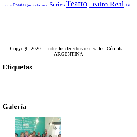
Teatro
Teatro Real
Series
Poesía
TV
Libros
Quality Espacio
Copyright 2020 – Todos los derechos reservados. Córdoba –
ARGENTINA
Etiquetas
Novela
(117)
Novedades Editoriales
(103)
Teatro
(99)
Libros
(85)
Netflix
(79)
Teatro Real
(78)
Música
(76)
Edhasa
(76)
Novelas
(71)
Ciudad de córdoba
(69)
Galería