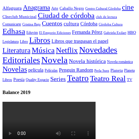
cine
Anagrama
Alfaguara
Arte
Caballo Negro
Centro Cultural Córdoba
Ciudad de córdoba
CIneclub Municipal
club de lectura
Cuentos
cultura
Córdoba
Comunicarte
Córdoba Cultura
Cristina Bajo
Edhasa
Fernanda Pérez
HBO
Eduvim
El Emporio Ediciones
Gabriela Exilart
Libros
Libros que traspasan el papel
Legislatura
Libro
Novedades
Música
Netflix
Literatura
Novela
Editoriales
Novela histórica
Novela romántica
Novelas
Penguin Random
pelicula
Planeta
Películas
Planeta
Perla Suez
Teatro
Teatro Real
Series
Poesía
TV
Libros
Quality Espacio
Balance 2019