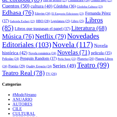
Comunicarte
(24)
club de lectura
(22)
Cristina Bajo
(22)
Cuentos
(50)
cultura
(40)
Córdoba
(36)
Córdoba Cultura
(23)
Edhasa
(76)
Fernanda Pérez
Eduvim
(24)
El Emporio Ediciones
(23)
Libros
(37)
HBO
(28)
Legislatura
(25)
Libro
(25)
Gabriela Exilart
(22)
(85)
Literatura
(68)
Libros que traspasan el papel
(37)
Novedades
Música
(76)
Netflix
(79)
Novela
(117)
Editoriales
(103)
Novela
Novelas
(71)
histórica
(42)
pelicula
(35)
Novela romántica
(24)
Penguin Random
(37)
Planeta
(26)
Películas
(24)
Planeta Libros
Perla Suez
(22)
Teatro
(99)
Series
(49)
Poesía
(29)
(24)
Quality Espacio
(24)
Teatro Real
(78)
TV
(26)
Categorías
#ModoVerano
ANUARIO
AUTORES
CILE
CULTURAL