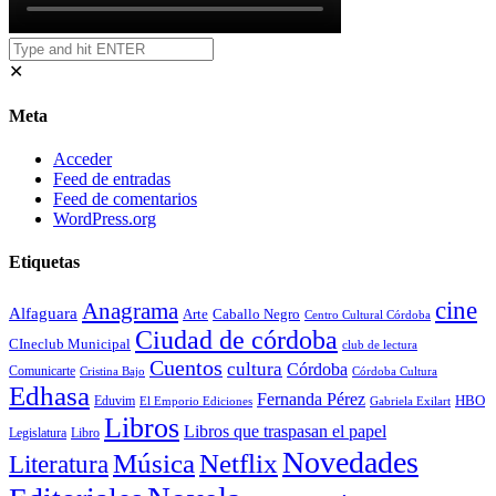
✕
Meta
Acceder
Feed de entradas
Feed de comentarios
WordPress.org
Etiquetas
cine
Anagrama
Alfaguara
Arte
Caballo Negro
Centro Cultural Córdoba
Ciudad de córdoba
CIneclub Municipal
club de lectura
Cuentos
cultura
Córdoba
Comunicarte
Córdoba Cultura
Cristina Bajo
Edhasa
Fernanda Pérez
HBO
Eduvim
El Emporio Ediciones
Gabriela Exilart
Libros
Libros que traspasan el papel
Legislatura
Libro
Novedades
Música
Netflix
Literatura