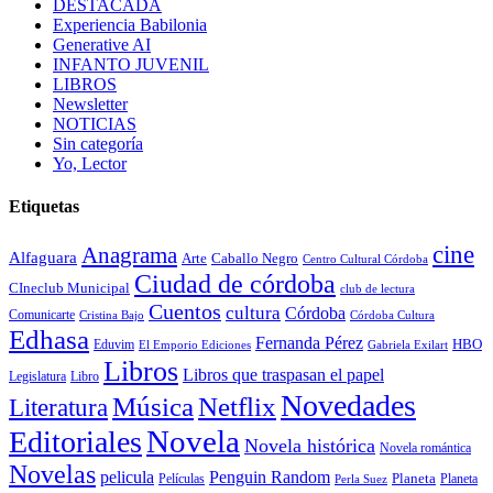
DESTACADA
Experiencia Babilonia
Generative AI
INFANTO JUVENIL
LIBROS
Newsletter
NOTICIAS
Sin categoría
Yo, Lector
Etiquetas
cine
Anagrama
Alfaguara
Arte
Caballo Negro
Centro Cultural Córdoba
Ciudad de córdoba
CIneclub Municipal
club de lectura
Cuentos
cultura
Córdoba
Comunicarte
Córdoba Cultura
Cristina Bajo
Edhasa
Fernanda Pérez
HBO
Eduvim
El Emporio Ediciones
Gabriela Exilart
Libros
Libros que traspasan el papel
Legislatura
Libro
Novedades
Música
Netflix
Literatura
Novela
Editoriales
Novela histórica
Novela romántica
Novelas
Penguin Random
pelicula
Planeta
Películas
Planeta
Perla Suez