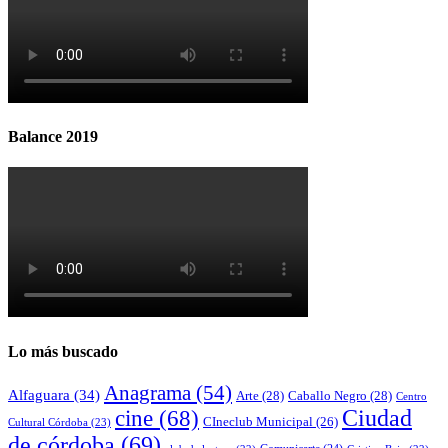
Balance 2019
Lo más buscado
Anagrama
(54)
Alfaguara
(34)
Arte
(28)
Caballo Negro
(28)
Centro
cine
(68)
Ciudad
CIneclub Municipal
(26)
Cultural Córdoba
(23)
de córdoba
(69)