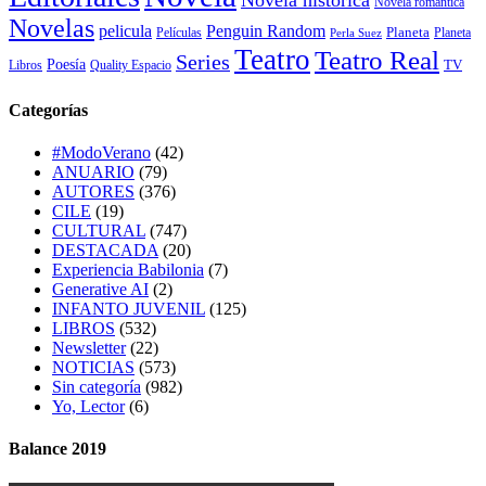
Novela histórica
Novela romántica
Novelas
Penguin Random
pelicula
Planeta
Películas
Planeta
Perla Suez
Teatro
Teatro Real
Series
Poesía
TV
Libros
Quality Espacio
Categorías
#ModoVerano
(42)
ANUARIO
(79)
AUTORES
(376)
CILE
(19)
CULTURAL
(747)
DESTACADA
(20)
Experiencia Babilonia
(7)
Generative AI
(2)
INFANTO JUVENIL
(125)
LIBROS
(532)
Newsletter
(22)
NOTICIAS
(573)
Sin categoría
(982)
Yo, Lector
(6)
Balance 2019