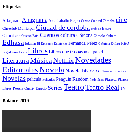
Etiquetas
cine
Anagrama
Alfaguara
Arte
Caballo Negro
Centro Cultural Córdoba
Ciudad de córdoba
CIneclub Municipal
club de lectura
Cuentos
cultura
Córdoba
Comunicarte
Córdoba Cultura
Cristina Bajo
Edhasa
Fernanda Pérez
HBO
Eduvim
El Emporio Ediciones
Gabriela Exilart
Libros
Libros que traspasan el papel
Legislatura
Libro
Novedades
Música
Netflix
Literatura
Novela
Editoriales
Novela histórica
Novela romántica
Novelas
Penguin Random
pelicula
Planeta
Películas
Planeta
Perla Suez
Teatro
Teatro Real
Series
Poesía
TV
Libros
Quality Espacio
Balance 2019