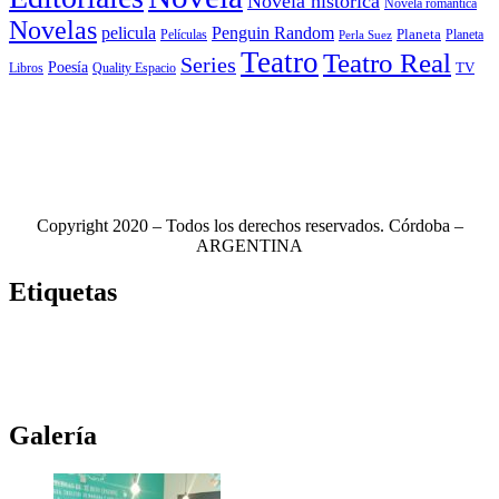
Novela histórica
Novela romántica
Novelas
Penguin Random
pelicula
Planeta
Películas
Planeta
Perla Suez
Teatro
Teatro Real
Series
Poesía
TV
Libros
Quality Espacio
Copyright 2020 – Todos los derechos reservados. Córdoba –
ARGENTINA
Etiquetas
Novela
(117)
Novedades Editoriales
(103)
Teatro
(99)
Libros
(85)
Netflix
(79)
Teatro Real
(78)
Música
(76)
Edhasa
(76)
Novelas
(71)
Ciudad de córdoba
(69)
Galería