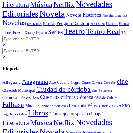
Novedades
Música
Netflix
Literatura
Novela
Editoriales
Novela histórica
Novela romántica
Novelas
Penguin Random
pelicula
Planeta
Películas
Planeta
Perla Suez
Teatro
Teatro Real
Series
Poesía
TV
Libros
Quality Espacio
✕
✕
Etiquetas
cine
Anagrama
Alfaguara
Arte
Caballo Negro
Centro Cultural Córdoba
Ciudad de córdoba
CIneclub Municipal
club de lectura
Cuentos
cultura
Córdoba
Comunicarte
Córdoba Cultura
Cristina Bajo
Edhasa
Fernanda Pérez
HBO
Eduvim
El Emporio Ediciones
Gabriela Exilart
Libros
Libros que traspasan el papel
Legislatura
Libro
Novedades
Música
Netflix
Literatura
Novela
Editoriales