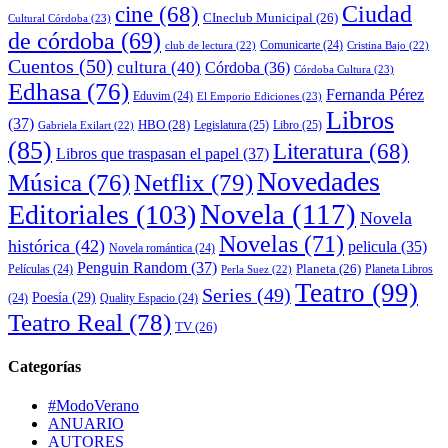
cine
(68)
Ciudad
CIneclub Municipal
(26)
Cultural Córdoba
(23)
de córdoba
(69)
Comunicarte
(24)
club de lectura
(22)
Cristina Bajo
(22)
Cuentos
(50)
cultura
(40)
Córdoba
(36)
Córdoba Cultura
(23)
Edhasa
(76)
Fernanda Pérez
Eduvim
(24)
El Emporio Ediciones
(23)
Libros
(37)
HBO
(28)
Legislatura
(25)
Libro
(25)
Gabriela Exilart
(22)
(85)
Literatura
(68)
Libros que traspasan el papel
(37)
Novedades
Música
(76)
Netflix
(79)
Novela
(117)
Editoriales
(103)
Novela
Novelas
(71)
histórica
(42)
pelicula
(35)
Novela romántica
(24)
Penguin Random
(37)
Planeta
(26)
Películas
(24)
Planeta Libros
Perla Suez
(22)
Teatro
(99)
Series
(49)
Poesía
(29)
(24)
Quality Espacio
(24)
Teatro Real
(78)
TV
(26)
Categorías
#ModoVerano
ANUARIO
AUTORES