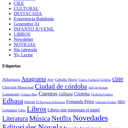
CILE
CULTURAL
DESTACADA
Experiencia Babilonia
Generative AI
INFANTO JUVENIL
LIBROS
Newsletter
NOTICIAS
Sin categoría
Yo, Lector
Etiquetas
cine
Anagrama
Alfaguara
Arte
Caballo Negro
Centro Cultural Córdoba
Ciudad de córdoba
CIneclub Municipal
club de lectura
Cuentos
cultura
Córdoba
Comunicarte
Córdoba Cultura
Cristina Bajo
Edhasa
Fernanda Pérez
HBO
Eduvim
El Emporio Ediciones
Gabriela Exilart
Libros
Libros que traspasan el papel
Legislatura
Libro
Novedades
Música
Netflix
Literatura
Novela
Editoriales