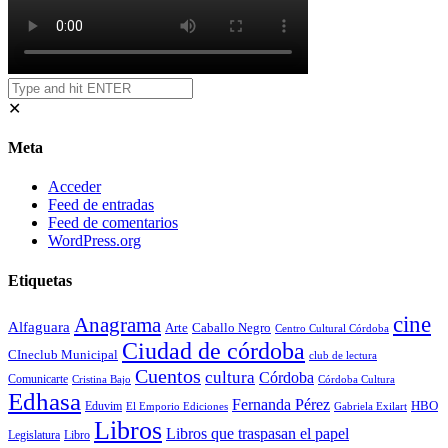
✕
Meta
Acceder
Feed de entradas
Feed de comentarios
WordPress.org
Etiquetas
cine
Anagrama
Alfaguara
Arte
Caballo Negro
Centro Cultural Córdoba
Ciudad de córdoba
CIneclub Municipal
club de lectura
Cuentos
cultura
Córdoba
Comunicarte
Córdoba Cultura
Cristina Bajo
Edhasa
Fernanda Pérez
HBO
Eduvim
El Emporio Ediciones
Gabriela Exilart
Libros
Libros que traspasan el papel
Legislatura
Libro