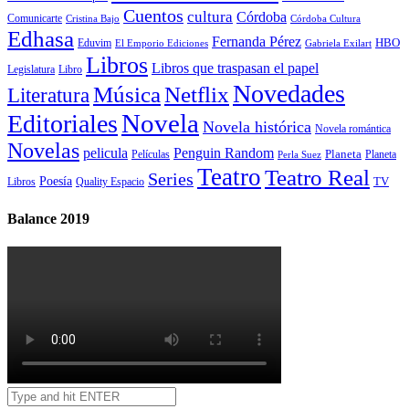
Cuentos
cultura
Córdoba
Comunicarte
Córdoba Cultura
Cristina Bajo
Edhasa
Fernanda Pérez
HBO
Eduvim
El Emporio Ediciones
Gabriela Exilart
Libros
Libros que traspasan el papel
Legislatura
Libro
Novedades
Música
Netflix
Literatura
Novela
Editoriales
Novela histórica
Novela romántica
Novelas
Penguin Random
pelicula
Planeta
Películas
Planeta
Perla Suez
Teatro
Teatro Real
Series
Poesía
TV
Libros
Quality Espacio
Balance 2019