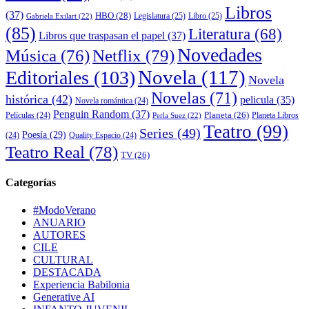
Libros
(37)
HBO
(28)
Legislatura
(25)
Libro
(25)
Gabriela Exilart
(22)
(85)
Literatura
(68)
Libros que traspasan el papel
(37)
Novedades
Música
(76)
Netflix
(79)
Novela
(117)
Editoriales
(103)
Novela
Novelas
(71)
histórica
(42)
pelicula
(35)
Novela romántica
(24)
Penguin Random
(37)
Planeta
(26)
Películas
(24)
Planeta Libros
Perla Suez
(22)
Teatro
(99)
Series
(49)
Poesía
(29)
(24)
Quality Espacio
(24)
Teatro Real
(78)
TV
(26)
Categorías
#ModoVerano
ANUARIO
AUTORES
CILE
CULTURAL
DESTACADA
Experiencia Babilonia
Generative AI