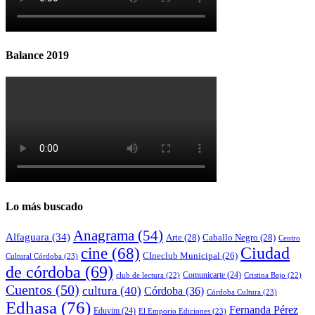
Balance 2019
Lo más buscado
Anagrama
(54)
Alfaguara
(34)
Arte
(28)
Caballo Negro
(28)
Centro
cine
(68)
Ciudad
CIneclub Municipal
(26)
Cultural Córdoba
(23)
de córdoba
(69)
Comunicarte
(24)
club de lectura
(22)
Cristina Bajo
(22)
Cuentos
(50)
cultura
(40)
Córdoba
(36)
Córdoba Cultura
(23)
Edhasa
(76)
Fernanda Pérez
Eduvim
(24)
El Emporio Ediciones
(23)