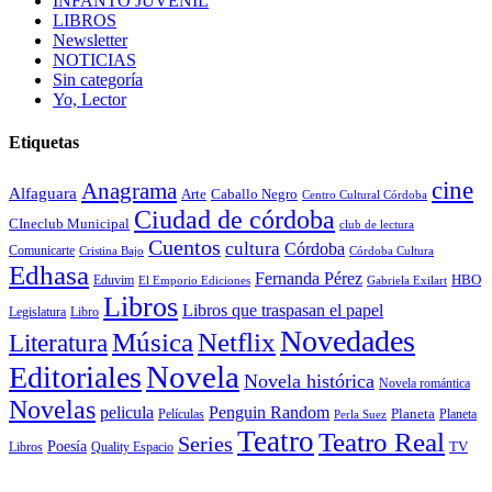
INFANTO JUVENIL
LIBROS
Newsletter
NOTICIAS
Sin categoría
Yo, Lector
Etiquetas
cine
Anagrama
Alfaguara
Arte
Caballo Negro
Centro Cultural Córdoba
Ciudad de córdoba
CIneclub Municipal
club de lectura
Cuentos
cultura
Córdoba
Comunicarte
Córdoba Cultura
Cristina Bajo
Edhasa
Fernanda Pérez
HBO
Eduvim
El Emporio Ediciones
Gabriela Exilart
Libros
Libros que traspasan el papel
Legislatura
Libro
Novedades
Música
Netflix
Literatura
Novela
Editoriales
Novela histórica
Novela romántica
Novelas
Penguin Random
pelicula
Planeta
Películas
Planeta
Perla Suez
Teatro
Teatro Real
Series
Poesía
TV
Libros
Quality Espacio