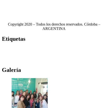
Copyright 2020 – Todos los derechos reservados. Córdoba –
ARGENTINA
Etiquetas
Novela
(117)
Novedades Editoriales
(103)
Teatro
(99)
Libros
(85)
Netflix
(79)
Teatro Real
(78)
Música
(76)
Edhasa
(76)
Novelas
(71)
Ciudad de córdoba
(69)
Galería