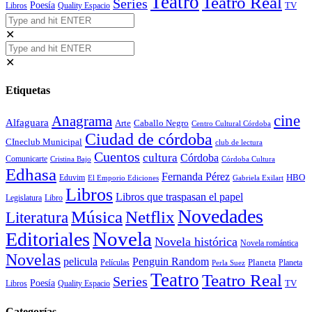
Teatro
Teatro Real
Series
Poesía
TV
Libros
Quality Espacio
✕
✕
Etiquetas
cine
Anagrama
Alfaguara
Arte
Caballo Negro
Centro Cultural Córdoba
Ciudad de córdoba
CIneclub Municipal
club de lectura
Cuentos
cultura
Córdoba
Comunicarte
Córdoba Cultura
Cristina Bajo
Edhasa
Fernanda Pérez
HBO
Eduvim
El Emporio Ediciones
Gabriela Exilart
Libros
Libros que traspasan el papel
Legislatura
Libro
Novedades
Música
Netflix
Literatura
Novela
Editoriales
Novela histórica
Novela romántica
Novelas
Penguin Random
pelicula
Planeta
Películas
Planeta
Perla Suez
Teatro
Teatro Real
Series
Poesía
TV
Libros
Quality Espacio
Categorías