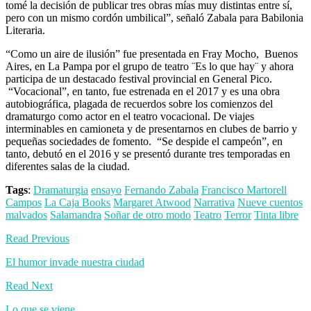
tomé la decisión de publicar tres obras mías muy distintas entre sí,
pero con un mismo cordón umbilical”, señaló Zabala para Babilonia
Literaria.
“Como un aire de ilusión” fue presentada en Fray Mocho, Buenos
Aires, en La Pampa por el grupo de teatro ¨Es lo que hay¨ y ahora
participa de un destacado festival provincial en General Pico.
“Vocacional”, en tanto, fue estrenada en el 2017 y es una obra
autobiográfica, plagada de recuerdos sobre los comienzos del
dramaturgo como actor en el teatro vocacional. De viajes
interminables en camioneta y de presentarnos en clubes de barrio y
pequeñas sociedades de fomento. “Se despide el campeón”, en
tanto, debutó en el 2016 y se presentó durante tres temporadas en
diferentes salas de la ciudad.
Tags
:
Dramaturgia
ensayo
Fernando Zabala
Francisco Martorell
Campos
La Caja Books
Margaret Atwood
Narrativa
Nueve cuentos
malvados
Salamandra
Soñar de otro modo
Teatro
Terror
Tinta libre
Read Previous
El humor invade nuestra ciudad
Read Next
Lo que se viene