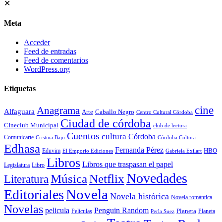
✕
Meta
Acceder
Feed de entradas
Feed de comentarios
WordPress.org
Etiquetas
cine
Anagrama
Alfaguara
Arte
Caballo Negro
Centro Cultural Córdoba
Ciudad de córdoba
CIneclub Municipal
club de lectura
Cuentos
cultura
Córdoba
Comunicarte
Córdoba Cultura
Cristina Bajo
Edhasa
Fernanda Pérez
HBO
Eduvim
El Emporio Ediciones
Gabriela Exilart
Libros
Libros que traspasan el papel
Legislatura
Libro
Novedades
Música
Netflix
Literatura
Novela
Editoriales
Novela histórica
Novela romántica
Novelas
Penguin Random
pelicula
Planeta
Películas
Planeta
Perla Suez