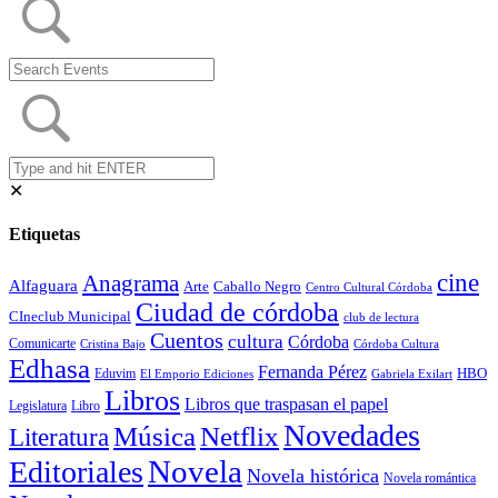
✕
Etiquetas
cine
Anagrama
Alfaguara
Arte
Caballo Negro
Centro Cultural Córdoba
Ciudad de córdoba
CIneclub Municipal
club de lectura
Cuentos
cultura
Córdoba
Comunicarte
Córdoba Cultura
Cristina Bajo
Edhasa
Fernanda Pérez
HBO
Eduvim
El Emporio Ediciones
Gabriela Exilart
Libros
Libros que traspasan el papel
Legislatura
Libro
Novedades
Música
Netflix
Literatura
Novela
Editoriales
Novela histórica
Novela romántica