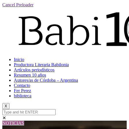
Cancel Preloader
Inicio
Productora Literaria Babilonia
Artículos periodísticos
Resumen 10 años
Autores/as de Córdoba – Argentina
Contacto
Fer Perez
biblioteca
X
✕
NOTICIAS