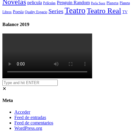
Novelas
Penguin Random
pelicula
Planeta
Películas
Planeta
Perla Suez
Teatro
Teatro Real
Series
Poesía
TV
Libros
Quality Espacio
Balance 2019
✕
Meta
Acceder
Feed de entradas
Feed de comentarios
WordPress.org