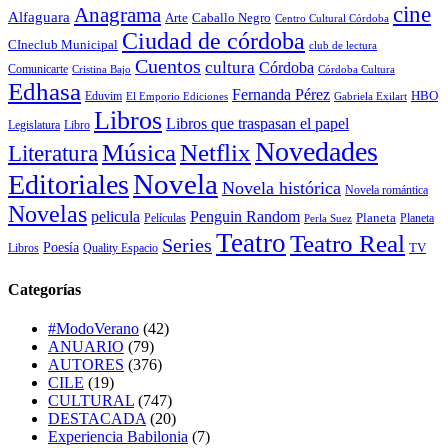
cine
Anagrama
Alfaguara
Arte
Caballo Negro
Centro Cultural Córdoba
Ciudad de córdoba
CIneclub Municipal
club de lectura
Cuentos
cultura
Córdoba
Comunicarte
Córdoba Cultura
Cristina Bajo
Edhasa
Fernanda Pérez
HBO
Eduvim
El Emporio Ediciones
Gabriela Exilart
Libros
Libros que traspasan el papel
Legislatura
Libro
Novedades
Música
Netflix
Literatura
Novela
Editoriales
Novela histórica
Novela romántica
Novelas
Penguin Random
pelicula
Planeta
Películas
Planeta
Perla Suez
Teatro
Teatro Real
Series
Poesía
TV
Libros
Quality Espacio
Categorías
#ModoVerano
(42)
ANUARIO
(79)
AUTORES
(376)
CILE
(19)
CULTURAL
(747)
DESTACADA
(20)
Experiencia Babilonia
(7)