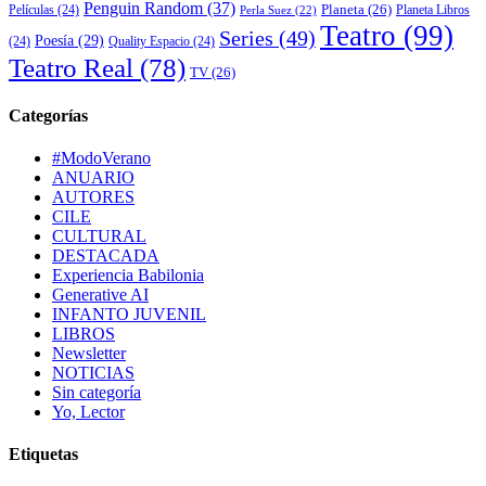
Penguin Random
(37)
Planeta
(26)
Películas
(24)
Planeta Libros
Perla Suez
(22)
Teatro
(99)
Series
(49)
Poesía
(29)
(24)
Quality Espacio
(24)
Teatro Real
(78)
TV
(26)
Categorías
#ModoVerano
ANUARIO
AUTORES
CILE
CULTURAL
DESTACADA
Experiencia Babilonia
Generative AI
INFANTO JUVENIL
LIBROS
Newsletter
NOTICIAS
Sin categoría
Yo, Lector
Etiquetas