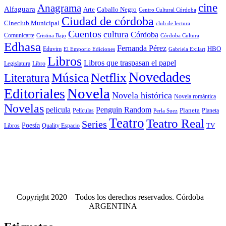
cine
Anagrama
Alfaguara
Arte
Caballo Negro
Centro Cultural Córdoba
Ciudad de córdoba
CIneclub Municipal
club de lectura
Cuentos
cultura
Córdoba
Comunicarte
Córdoba Cultura
Cristina Bajo
Edhasa
Fernanda Pérez
HBO
Eduvim
El Emporio Ediciones
Gabriela Exilart
Libros
Libros que traspasan el papel
Legislatura
Libro
Novedades
Música
Netflix
Literatura
Novela
Editoriales
Novela histórica
Novela romántica
Novelas
Penguin Random
pelicula
Planeta
Películas
Planeta
Perla Suez
Teatro
Teatro Real
Series
Poesía
TV
Libros
Quality Espacio
Copyright 2020 – Todos los derechos reservados. Córdoba –
ARGENTINA