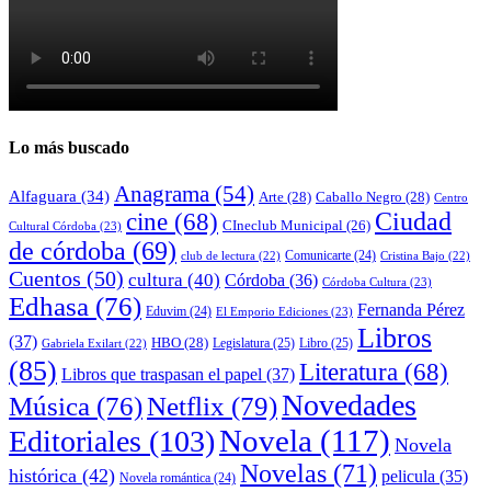
Lo más buscado
Anagrama
(54)
Alfaguara
(34)
Arte
(28)
Caballo Negro
(28)
Centro
cine
(68)
Ciudad
CIneclub Municipal
(26)
Cultural Córdoba
(23)
de córdoba
(69)
Comunicarte
(24)
club de lectura
(22)
Cristina Bajo
(22)
Cuentos
(50)
cultura
(40)
Córdoba
(36)
Córdoba Cultura
(23)
Edhasa
(76)
Fernanda Pérez
Eduvim
(24)
El Emporio Ediciones
(23)
Libros
(37)
HBO
(28)
Legislatura
(25)
Libro
(25)
Gabriela Exilart
(22)
(85)
Literatura
(68)
Libros que traspasan el papel
(37)
Novedades
Música
(76)
Netflix
(79)
Novela
(117)
Editoriales
(103)
Novela
Novelas
(71)
histórica
(42)
pelicula
(35)
Novela romántica
(24)