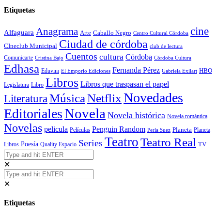
Etiquetas
cine
Anagrama
Alfaguara
Arte
Caballo Negro
Centro Cultural Córdoba
Ciudad de córdoba
CIneclub Municipal
club de lectura
Cuentos
cultura
Córdoba
Comunicarte
Córdoba Cultura
Cristina Bajo
Edhasa
Fernanda Pérez
HBO
Eduvim
El Emporio Ediciones
Gabriela Exilart
Libros
Libros que traspasan el papel
Legislatura
Libro
Novedades
Música
Netflix
Literatura
Novela
Editoriales
Novela histórica
Novela romántica
Novelas
Penguin Random
pelicula
Planeta
Películas
Planeta
Perla Suez
Teatro
Teatro Real
Series
Poesía
TV
Libros
Quality Espacio
✕
✕
Etiquetas