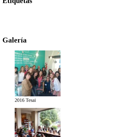
Etiquetas
Novela
(117)
Novedades Editoriales
(103)
Teatro
(99)
Libros
(85)
Netflix
(79)
Teatro Real
(78)
Música
(76)
Edhasa
(76)
Novelas
(71)
Ciudad de córdoba
(69)
Galería
2016 Tesai