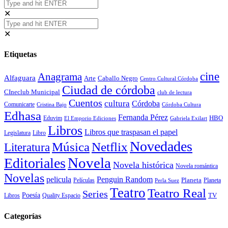
✕
✕
Etiquetas
cine
Anagrama
Alfaguara
Arte
Caballo Negro
Centro Cultural Córdoba
Ciudad de córdoba
CIneclub Municipal
club de lectura
Cuentos
cultura
Córdoba
Comunicarte
Córdoba Cultura
Cristina Bajo
Edhasa
Fernanda Pérez
HBO
Eduvim
El Emporio Ediciones
Gabriela Exilart
Libros
Libros que traspasan el papel
Legislatura
Libro
Novedades
Música
Netflix
Literatura
Novela
Editoriales
Novela histórica
Novela romántica
Novelas
Penguin Random
pelicula
Planeta
Películas
Planeta
Perla Suez
Teatro
Teatro Real
Series
Poesía
TV
Libros
Quality Espacio
Categorías