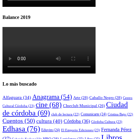
Balance 2019
Lo más buscado
Anagrama
(54)
Alfaguara
(34)
Arte
(28)
Caballo Negro
(28)
Centro
cine
(68)
Ciudad
CIneclub Municipal
(26)
Cultural Córdoba
(23)
de córdoba
(69)
Comunicarte
(24)
club de lectura
(22)
Cristina Bajo
(22)
Cuentos
(50)
cultura
(40)
Córdoba
(36)
Córdoba Cultura
(23)
Edhasa
(76)
Fernanda Pérez
Eduvim
(24)
El Emporio Ediciones
(23)
Libros
(37)
HBO
(28)