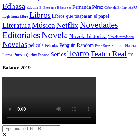
Edhasa
Fernanda Pérez
HBO
Eduvim
El Emporio Ediciones
Gabriela Exilart
Libros
Libros que traspasan el papel
Legislatura
Libro
Novedades
Música
Netflix
Literatura
Novela
Editoriales
Novela histórica
Novela romántica
Novelas
Penguin Random
pelicula
Planeta
Películas
Planeta
Perla Suez
Teatro
Teatro Real
Series
Poesía
TV
Libros
Quality Espacio
Balance 2019
✕