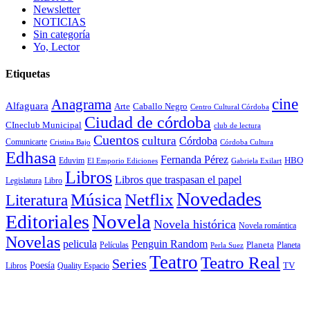
Newsletter
NOTICIAS
Sin categoría
Yo, Lector
Etiquetas
cine
Anagrama
Alfaguara
Arte
Caballo Negro
Centro Cultural Córdoba
Ciudad de córdoba
CIneclub Municipal
club de lectura
Cuentos
cultura
Córdoba
Comunicarte
Córdoba Cultura
Cristina Bajo
Edhasa
Fernanda Pérez
HBO
Eduvim
El Emporio Ediciones
Gabriela Exilart
Libros
Libros que traspasan el papel
Legislatura
Libro
Novedades
Música
Netflix
Literatura
Novela
Editoriales
Novela histórica
Novela romántica
Novelas
Penguin Random
pelicula
Planeta
Películas
Planeta
Perla Suez
Teatro
Teatro Real
Series
Poesía
TV
Libros
Quality Espacio