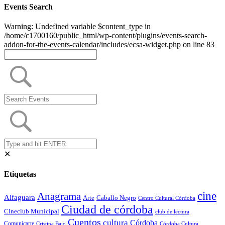
Events Search
Warning: Undefined variable $content_type in
/home/c1700160/public_html/wp-content/plugins/events-search-
addon-for-the-events-calendar/includes/ecsa-widget.php on line 83
✕
Etiquetas
cine
Anagrama
Alfaguara
Arte
Caballo Negro
Centro Cultural Córdoba
Ciudad de córdoba
CIneclub Municipal
club de lectura
Cuentos
cultura
Córdoba
Comunicarte
Córdoba Cultura
Cristina Bajo