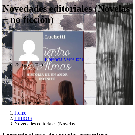
Novedades editoriales (Novelas
+ no ficción)
Florencia Vercellone
26 marzo 2025
4 minute read
Home
LIBROS
Novedades editoriales (Novelas…
Cerrando el mes, dos novelas románticas