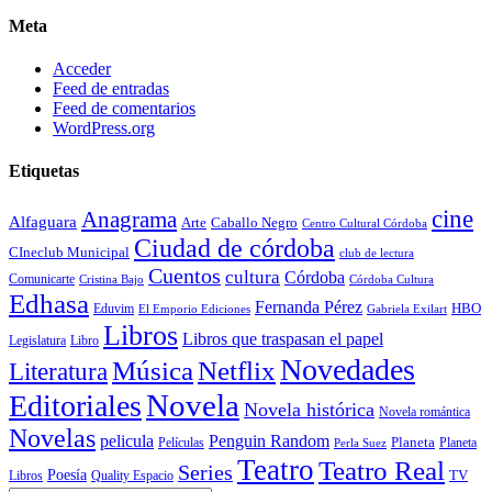
Meta
Acceder
Feed de entradas
Feed de comentarios
WordPress.org
Etiquetas
cine
Anagrama
Alfaguara
Arte
Caballo Negro
Centro Cultural Córdoba
Ciudad de córdoba
CIneclub Municipal
club de lectura
Cuentos
cultura
Córdoba
Comunicarte
Córdoba Cultura
Cristina Bajo
Edhasa
Fernanda Pérez
HBO
Eduvim
El Emporio Ediciones
Gabriela Exilart
Libros
Libros que traspasan el papel
Legislatura
Libro
Novedades
Música
Netflix
Literatura
Novela
Editoriales
Novela histórica
Novela romántica
Novelas
Penguin Random
pelicula
Planeta
Películas
Planeta
Perla Suez
Teatro
Teatro Real
Series
Poesía
TV
Libros
Quality Espacio