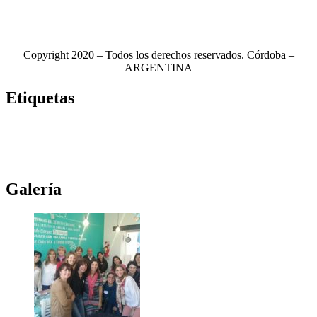
Copyright 2020 – Todos los derechos reservados. Córdoba –
ARGENTINA
Etiquetas
Novela
(117)
Novedades Editoriales
(103)
Teatro
(99)
Libros
(85)
Netflix
(79)
Teatro Real
(78)
Música
(76)
Edhasa
(76)
Novelas
(71)
Ciudad de córdoba
(69)
Galería