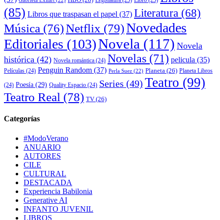
Legislatura
(25)
Libro
(25)
Gabriela Exilart
(22)
(85)
Literatura
(68)
Libros que traspasan el papel
(37)
Novedades
Música
(76)
Netflix
(79)
Novela
(117)
Editoriales
(103)
Novela
Novelas
(71)
histórica
(42)
pelicula
(35)
Novela romántica
(24)
Penguin Random
(37)
Planeta
(26)
Películas
(24)
Planeta Libros
Perla Suez
(22)
Teatro
(99)
Series
(49)
Poesía
(29)
(24)
Quality Espacio
(24)
Teatro Real
(78)
TV
(26)
Categorías
#ModoVerano
ANUARIO
AUTORES
CILE
CULTURAL
DESTACADA
Experiencia Babilonia
Generative AI
INFANTO JUVENIL
LIBROS