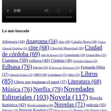
Lo más buscado
Anagrama
(54)
Alfaguara
(34)
Arte
(28)
Caballo Negro
(28)
Centro
cine
(68)
Ciudad
CIneclub Municipal
(26)
Cultural Córdoba
(23)
de córdoba
(69)
Comunicarte
(24)
club de lectura
(22)
Cristina Bajo
(22)
Cuentos
(50)
cultura
(40)
Córdoba
(36)
Córdoba Cultura
(23)
Edhasa
(76)
Fernanda Pérez
Eduvim
(24)
El Emporio Ediciones
(23)
Libros
(37)
HBO
(28)
Legislatura
(25)
Libro
(25)
Gabriela Exilart
(22)
(85)
Literatura
(68)
Libros que traspasan el papel
(37)
Novedades
Música
(76)
Netflix
(79)
Novela
(117)
Editoriales
(103)
Novela
Novelas
(71)
histórica
(42)
pelicula
(35)
Novela romántica
(24)
Penguin Random
(37)
Planeta
(26)
Películas
(24)
Planeta Libros
Perla Suez
(22)