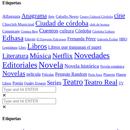
Etiquetas
cine
Anagrama
Alfaguara
Arte
Caballo Negro
Centro Cultural Córdoba
Ciudad de córdoba
CIneclub Municipal
club de lectura
Cuentos
cultura
Córdoba
Comunicarte
Córdoba Cultura
Cristina Bajo
Edhasa
Fernanda Pérez
HBO
Eduvim
El Emporio Ediciones
Gabriela Exilart
Libros
Libros que traspasan el papel
Legislatura
Libro
Novedades
Música
Netflix
Literatura
Novela
Editoriales
Novela histórica
Novela romántica
Novelas
Penguin Random
pelicula
Planeta
Películas
Planeta
Perla Suez
Teatro
Teatro Real
Series
Poesía
TV
Libros
Quality Espacio
✕
✕
Etiquetas