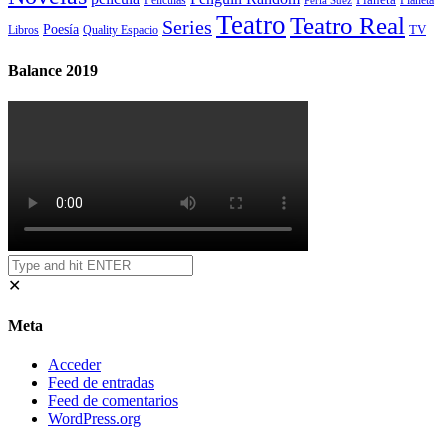
Películas
Planeta
Perla Suez
Teatro
Teatro Real
Series
Poesía
TV
Libros
Quality Espacio
Balance 2019
✕
Meta
Acceder
Feed de entradas
Feed de comentarios
WordPress.org