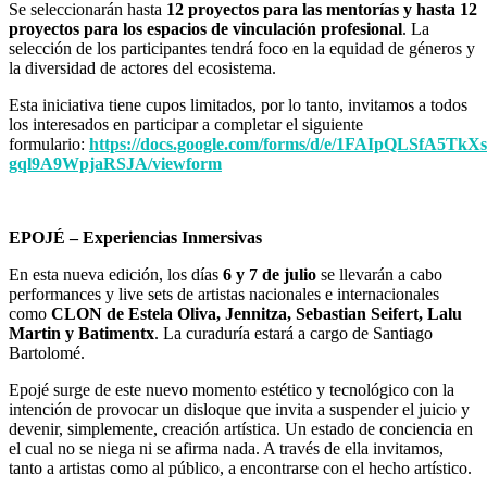
Se seleccionarán hasta
12 proyectos para las mentorías y hasta 12
proyectos para los espacios de vinculación profesional
. La
selección de los participantes tendrá foco en la equidad de géneros y
la diversidad de actores del ecosistema.
Esta iniciativa tiene cupos limitados, por lo tanto, invitamos a todos
los interesados en participar a completar el siguiente
formulario:
https://docs.google.com/forms/d/e/1FAIpQLSfA5T
gql9A9WpjaRSJA/viewform
EPOJÉ – Experiencias Inmersivas
En esta nueva edición, los días
6 y 7 de julio
se llevarán a cabo
performances y live sets de artistas nacionales e internacionales
como
CLON de Estela Oliva, Jennitza, Sebastian Seifert, Lalu
Martin y Batimentx
. La curaduría estará a cargo de Santiago
Bartolomé.
Epojé surge de este nuevo momento estético y tecnológico con la
intención de provocar un disloque que invita a suspender el juicio y
devenir, simplemente, creación artística. Un estado de conciencia en
el cual no se niega ni se afirma nada. A través de ella invitamos,
tanto a artistas como al público, a encontrarse con el hecho artístico.