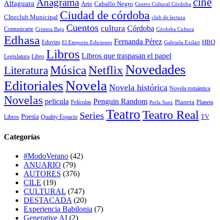
cine
Anagrama
Alfaguara
Arte
Caballo Negro
Centro Cultural Córdoba
Ciudad de córdoba
CIneclub Municipal
club de lectura
Cuentos
cultura
Córdoba
Comunicarte
Córdoba Cultura
Cristina Bajo
Edhasa
Fernanda Pérez
HBO
Eduvim
El Emporio Ediciones
Gabriela Exilart
Libros
Libros que traspasan el papel
Legislatura
Libro
Novedades
Música
Netflix
Literatura
Novela
Editoriales
Novela histórica
Novela romántica
Novelas
Penguin Random
pelicula
Planeta
Películas
Planeta
Perla Suez
Teatro
Teatro Real
Series
Poesía
TV
Libros
Quality Espacio
Categorías
#ModoVerano
(42)
ANUARIO
(79)
AUTORES
(376)
CILE
(19)
CULTURAL
(747)
DESTACADA
(20)
Experiencia Babilonia
(7)
Generative AI
(2)