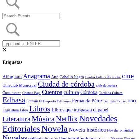
✕
Etiquetas
cine
Anagrama
Alfaguara
Arte
Caballo Negro
Centro Cultural Córdoba
Ciudad de córdoba
CIneclub Municipal
club de lectura
Cuentos
cultura
Córdoba
Comunicarte
Córdoba Cultura
Cristina Bajo
Edhasa
Fernanda Pérez
HBO
Eduvim
El Emporio Ediciones
Gabriela Exilart
Libros
Libros que traspasan el papel
Legislatura
Libro
Novedades
Música
Netflix
Literatura
Novela
Editoriales
Novela histórica
Novela romántica
Novelas
Penguin Random
pelicula
Planeta