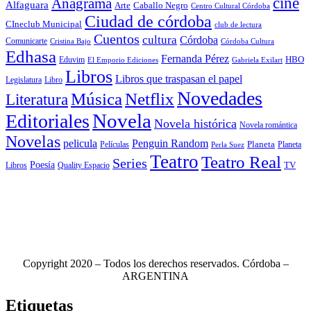
cine
Anagrama
Alfaguara
Arte
Caballo Negro
Centro Cultural Córdoba
Ciudad de córdoba
CIneclub Municipal
club de lectura
Cuentos
cultura
Córdoba
Comunicarte
Córdoba Cultura
Cristina Bajo
Edhasa
Fernanda Pérez
HBO
Eduvim
El Emporio Ediciones
Gabriela Exilart
Libros
Libros que traspasan el papel
Legislatura
Libro
Novedades
Música
Netflix
Literatura
Novela
Editoriales
Novela histórica
Novela romántica
Novelas
Penguin Random
pelicula
Planeta
Películas
Planeta
Perla Suez
Teatro
Teatro Real
Series
Poesía
TV
Libros
Quality Espacio
Copyright 2020 – Todos los derechos reservados. Córdoba –
ARGENTINA
Etiquetas