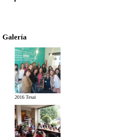
Novela
(117)
Novedades Editoriales
(103)
Teatro
(99)
Libros
(85)
Netflix
(79)
Teatro Real
(78)
Música
(76)
Edhasa
(76)
Novelas
(71)
Ciudad de córdoba
(69)
Galería
2016 Tesai